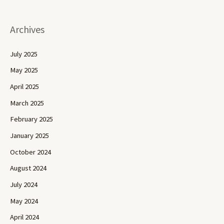
Archives
July 2025
May 2025
April 2025
March 2025
February 2025
January 2025
October 2024
August 2024
July 2024
May 2024
April 2024