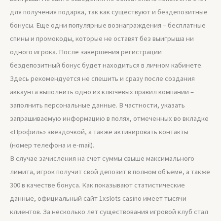
для получения подарка, так как существуют и бездепозитные
бонусы. Еще одни популярные вознаграждения – бесплатные
спины и промокоды, которые не оставят без выигрыша ни
одного игрока. После завершения регистрации
бездепозитный бонус будет находиться в личном кабинете.
Здесь рекомендуется не спешить и сразу после создания
аккаунта выполнить одно из ключевых правил компании –
заполнить персональные данные. В частности, указать
запрашиваемую информацию в полях, отмеченных во вкладке
«Профиль» звездочкой, а также активировать контакты
(номер телефона и e-mail).
В случае зачисления на счет суммы свыше максимального
лимита, игрок получит свой депозит в полном объеме, а также
300 в качестве бонуса. Как показывают статистические
данные, официальный сайт 1xslots casino имеет тысячи
клиентов. За несколько лет существования игровой клуб стал