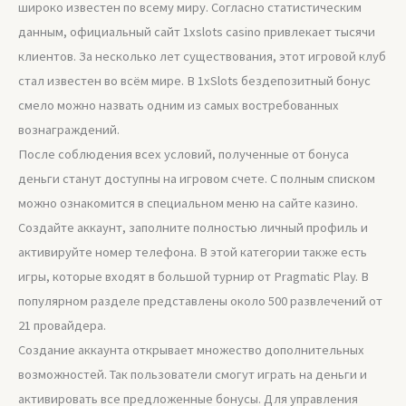
широко известен по всему миру. Согласно статистическим
данным, официальный сайт 1xslots casino привлекает тысячи
клиентов. За несколько лет существования, этот игровой клуб
стал известен во всём мире. В 1xSlots бездепозитный бонус
смело можно назвать одним из самых востребованных
вознаграждений.
После соблюдения всех условий, полученные от бонуса
деньги станут доступны на игровом счете. С полным списком
можно ознакомится в специальном меню на сайте казино.
Создайте аккаунт, заполните полностью личный профиль и
активируйте номер телефона. В этой категории также есть
игры, которые входят в большой турнир от Pragmatic Play. В
популярном разделе представлены около 500 развлечений от
21 провайдера.
Создание аккаунта открывает множество дополнительных
возможностей. Так пользователи смогут играть на деньги и
активировать все предложенные бонусы. Для управления