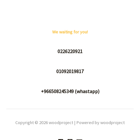
We waiting for you!
0226220921
01092019817
+966508245349 (whastapp)
Copyright © 2026 woodproject | Powered by woodproject