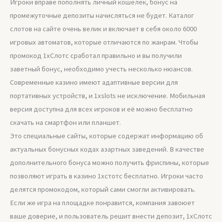
Игроки вправе пополнять личный кошелек, бонус на
промежуточные депозиты начисляться не будет. Каталог
слотов на сайте очень велик и включает в себя около 6000
игровых автоматов, которые отличаются по жанрам. Чтобы
промокод 1хСлотс сработал правильно и вы получили
заветный бонус, необходимо учесть несколько нюансов.
Современные казино имеют адаптивные версии для
портативных устройств, и 1xslots не исключение. Мобильная
версия доступна для всех игроков и её можно бесплатно
скачать на смартфон или планшет.
Это специальные сайты, которые содержат информацию об
актуальных бонусных кодах азартных заведений. В качестве
дополнительного бонуса можно получить фриспины, которые
позволяют играть в казино 1хстотс бесплатно. Игроки часто
делятся промокодом, который сами смогли активировать.
Если же игра на площадке понравится, компания завоюет
ваше доверие, и пользователь решит внести депозит, 1хСлотс