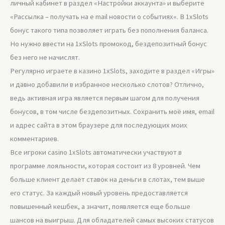
личный кабинет в раздел «Настройки аккаунта» и выберите
«Рассылка – получать на e mail новости о событиях«. В 1xSlots
бонус такого типа позволяет играть без пополнения баланса.
Но нужно ввести на 1xSlots промокод, бездепозитный бонус
без него не начислят.
Регулярно играете в казино 1xSlots, заходите в раздел «Игры»
и давно добавили в избранное несколько слотов? Отлично,
ведь активная игра является первым шагом для получения
бонусов, в том числе бездепозитных. Сохранить моё имя, email
и адрес сайта в этом браузере для последующих моих
комментариев.
Все игроки casino 1xSlots автоматически участвуют в
программе лояльности, которая состоит из 8 уровней. Чем
больше клиент делает ставок на деньги в слотах, тем выше
его статус. За каждый новый уровень предоставляется
повышенный кешбек, а значит, появляется еще больше
шансов на выигрыш. Для обладателей самых высоких статусов