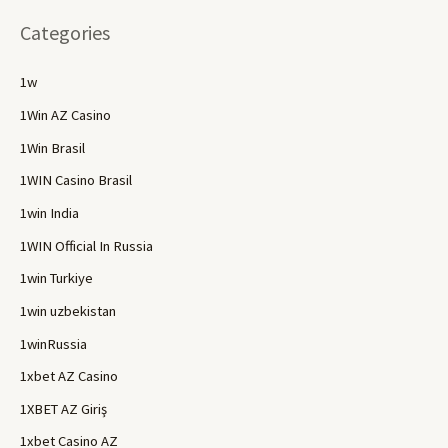
Categories
1w
1Win AZ Casino
1Win Brasil
1WIN Casino Brasil
1win India
1WIN Official In Russia
1win Turkiye
1win uzbekistan
1winRussia
1xbet AZ Casino
1XBET AZ Giriş
1xbet Casino AZ