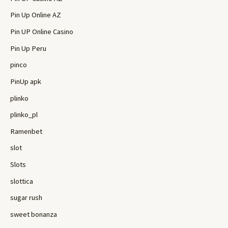
Pin Up Online AZ
Pin UP Online Casino
Pin Up Peru
pinco
PinUp apk
plinko
plinko_pl
Ramenbet
slot
Slots
slottica
sugar rush
sweet bonanza