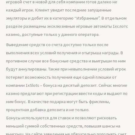
игровой счет в новой для себя компании готов далеко не
каждый игрок. Клиент увидит последние запущенные
эмуляторы и добит их в категорию “Избранные”. В отдельном
разделе размещены эксклюзивные игровые автоматы 1хслотс
казино, доступные только у данного оператора.
Выведение средств со счета доступно только после
выполнения всех условий получения и отыгрыша награды. В
противном случае все бонусные средства и выигрыши по ним
будут аннулированы. Также при невыполнении условий игрок
потеряет возможность получения еще одной плюшки от
компании 1xSlots – бонуса на десятый депозит. Сейчас многие
казино предлагают при регистрации ввести коды и выдают по
ним бонус. В качестве подарка могут быть фриспины,
процентная добавка депозита и не только.
Бонусы используются для ставок и позволяют рисковать
меньшей суммой собственных средств, повышая шансы на
выигрыш. На сайте заведения не обязательно пополнять счет