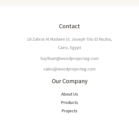
Contact
18 Zahrat Al Madaen st. Joseph Tito El Nozha,
Cairo, Egypt
haytham@woodprojecteg.com
sales@woodprojecteg.com
Our Company
About Us
Products
Projects