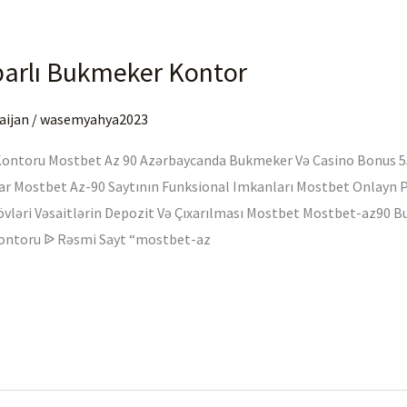
barlı Bukmeker Kontor
aijan
/
wasemyahya2023
Kontoru Mostbet Az 90 Azərbaycanda Bukmeker Və Casino Bonus 
lar Mostbet Az-90 Saytının Funksional Imkanları Mostbet Onlayn
ləri Vəsaitlərin Depozit Və Çıxarılması Mostbet Mostbet-az90 
ontoru ᐉ Rəsmi Sayt “mostbet-az