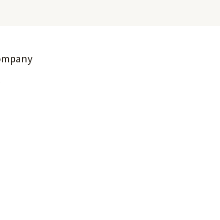
ompany
s
s