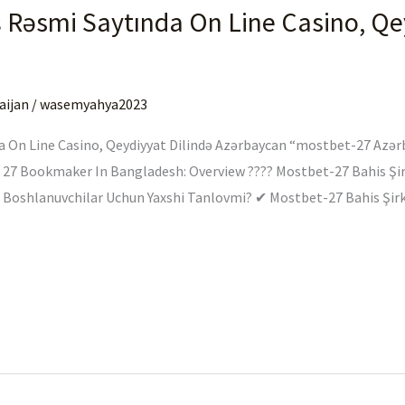
ş Rəsmi Saytında On Line Casino, Qe
aijan
/
wasemyahya2023
a On Line Casino, Qeydiyyat Dilində Azərbaycan “mostbet-27 Az
7 Bookmaker In Bangladesh: Overview ???? Mostbet-27 Bahis Şir
oshlanuvchilar Uchun Yaxshi Tanlovmi? ✔ Mostbet-27 Bahis Şirketi