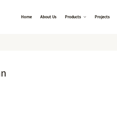
Home
About Us
Products
Projects
an