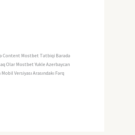
də Content Mostbet Tətbiqi Barədə
aq Olar Mostbet Yukle Azerbaycan
obil Versiyası Arasındakı Fərq