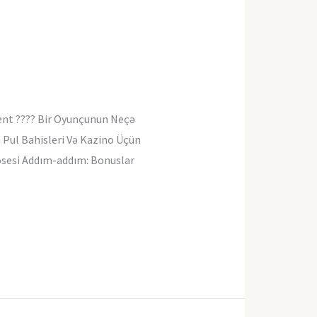
nt ???? Bir Oyunçunun Neçə
Pul Bahisleri Və Kazino Üçün
rosesi Addım-addım: Bonuslar