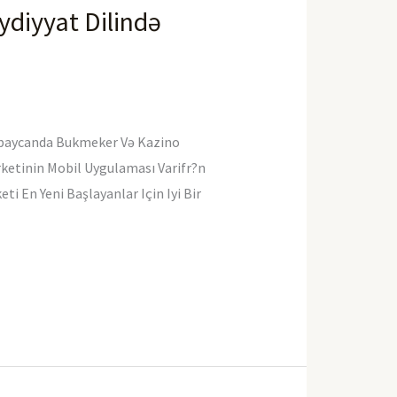
ydiyyat Dilində
ərbaycanda Bukmeker Və Kazino
ketinin Mobil Uygulaması Varifr?n
 En Yeni Başlayanlar Için Iyi Bir