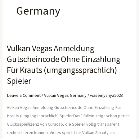
Germany
Vulkan Vegas Anmeldung
Vulkan
Vegas
Gutscheincode Ohne Einzahlung
Anmeldung
Für Krauts (umgangssprachlich)
Gutscheincode
Spieler
Ohne
Einzahlung
Leave a Comment
/
Vulkan Vegas Germany
/
wasemyahya2023
Für
Krauts
Vulkan Vegas Anmeldung Gutscheincode Ohne Einzahlung Für
(umgangssprachlich)
Krauts (umgangssprachlich) SpielerDas” “allein zeigt schon perish
Spieler</tg
Glücksspiellizenz von Curacao, die Spieler völlig transparent
recherchieren können. Vieles spricht für Vulkan Sin city als