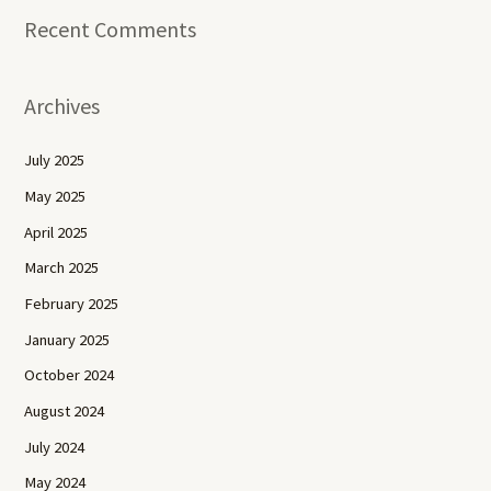
Recent Comments
Archives
July 2025
May 2025
April 2025
March 2025
February 2025
January 2025
October 2024
August 2024
July 2024
May 2024