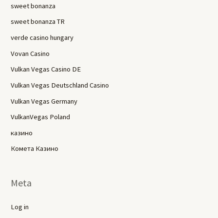
sweet bonanza
sweet bonanza TR
verde casino hungary
Vovan Casino
Vulkan Vegas Casino DE
Vulkan Vegas Deutschland Casino
Vulkan Vegas Germany
VulkanVegas Poland
казино
Комета Казино
Meta
Log in