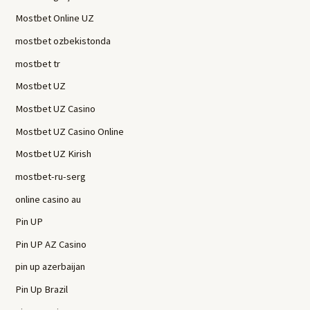
Mostbet Online UZ
mostbet ozbekistonda
mostbet tr
Mostbet UZ
Mostbet UZ Casino
Mostbet UZ Casino Online
Mostbet UZ Kirish
mostbet-ru-serg
online casino au
Pin UP
Pin UP AZ Casino
pin up azerbaijan
Pin Up Brazil