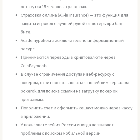
останутся 15 человек в раздачах.
Страховка оллина (All-in Insurance) — это функция для
защиты игроков с лучшей рукой от потерь при бэд
бите.
Academypoker.ru исключительно информационный
ресурс.
Принимаются переводы в криптовалюте через
CoinPayments.
В случае ограничения доступа к веб-ресурсу с
покером, стоит воспользоваться новейшим зеркалом
pokerok для поиска ссылки на загрузку покер ок
программы.
Пополнить счет и оформить кешаут можно через кассу
в приложении.
У пользователей из России иногда возникают
проблемы с поиском мобильной версии.