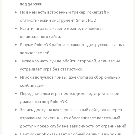
поддержки.
Но в нем есть встроенный трекер PokerCraft и
статистический инструмент Smart HUD.
Кстати, играть в казино можно, не покидая
официального сайта.
В руме PokerOK работает саппорт для русскоязычных
пользователей.
Также комнату лучше обойти стороной, если вас не
устраивает игра без статистики.
Игроки получают призы, джекпоты за сбор сильных
комбинаций.
Перед началом игры необходимо подстроить свои
диапазоны под PokerOK.
Запись доступна как через главный сайт, так и через
отражение PokerOK, что обеспечивает постоянный
доступ к покер клубу вне зависимости от ограничений.
Сайт poker ok оказывает удобный сервис и широкий