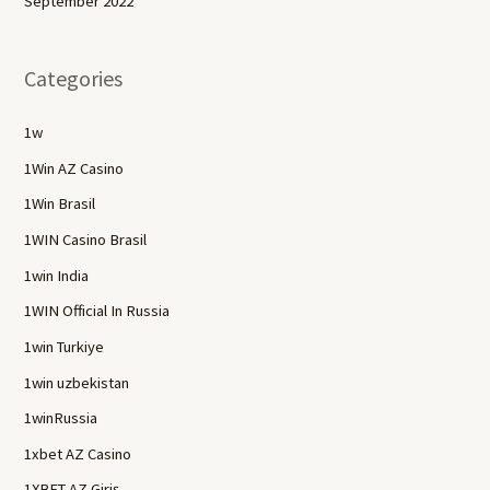
September 2022
Categories
1w
1Win AZ Casino
1Win Brasil
1WIN Casino Brasil
1win India
1WIN Official In Russia
1win Turkiye
1win uzbekistan
1winRussia
1xbet AZ Casino
1XBET AZ Giriş