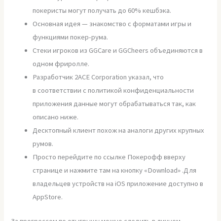
покеристы могут получать до 60% кешбэка.
Основная идея — знакомство с форматами игры и
функциями покер-рума.
Стеки игроков из GGCare и GGCheers объединяются в
одном фриролле.
Разработчик 2ACE Corporation указал, что
в соответствии с политикой конфиденциальности
приложения данные могут обрабатываться так, как
описано ниже.
Десктопный клиент похож на аналоги других крупных
румов.
Просто перейдите по ссылке Покерофф вверху
странице и нажмите там на кнопку «Download» .Для
владельцев устройств на iOS приложение доступно в
AppStore.