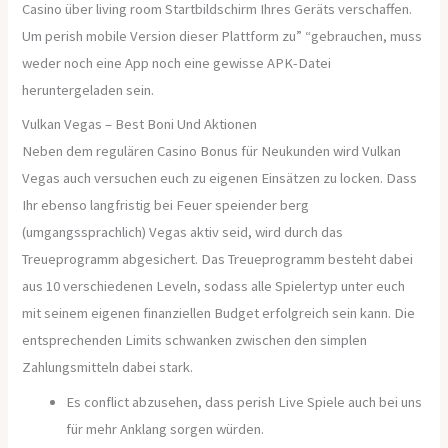
Casino über living room Startbildschirm Ihres Geräts verschaffen.
Um perish mobile Version dieser Plattform zu” “gebrauchen, muss
weder noch eine App noch eine gewisse APK-Datei
heruntergeladen sein.
Vulkan Vegas – Best Boni Und Aktionen
Neben dem regulären Casino Bonus für Neukunden wird Vulkan
Vegas auch versuchen euch zu eigenen Einsätzen zu locken. Dass
Ihr ebenso langfristig bei Feuer speiender berg
(umgangssprachlich) Vegas aktiv seid, wird durch das
Treueprogramm abgesichert. Das Treueprogramm besteht dabei
aus 10 verschiedenen Leveln, sodass alle Spielertyp unter euch
mit seinem eigenen finanziellen Budget erfolgreich sein kann. Die
entsprechenden Limits schwanken zwischen den simplen
Zahlungsmitteln dabei stark.
Es conflict abzusehen, dass perish Live Spiele auch bei uns
für mehr Anklang sorgen würden.