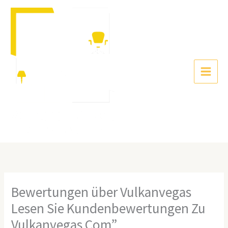
Skip
to
content
Bewertungen über Vulkanvegas
Lesen Sie Kundenbewertungen Zu
Vulkanvegas Com”