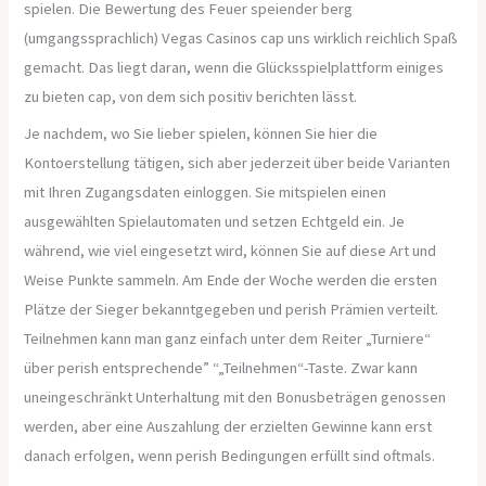
spielen. Die Bewertung des Feuer speiender berg
(umgangssprachlich) Vegas Casinos cap uns wirklich reichlich Spaß
gemacht. Das liegt daran, wenn die Glücksspielplattform einiges
zu bieten cap, von dem sich positiv berichten lässt.
Je nachdem, wo Sie lieber spielen, können Sie hier die
Kontoerstellung tätigen, sich aber jederzeit über beide Varianten
mit Ihren Zugangsdaten einloggen. Sie mitspielen einen
ausgewählten Spielautomaten und setzen Echtgeld ein. Je
während, wie viel eingesetzt wird, können Sie auf diese Art und
Weise Punkte sammeln. Am Ende der Woche werden die ersten
Plätze der Sieger bekanntgegeben und perish Prämien verteilt.
Teilnehmen kann man ganz einfach unter dem Reiter „Turniere“
über perish entsprechende” “„Teilnehmen“-Taste. Zwar kann
uneingeschränkt Unterhaltung mit den Bonusbeträgen genossen
werden, aber eine Auszahlung der erzielten Gewinne kann erst
danach erfolgen, wenn perish Bedingungen erfüllt sind oftmals.