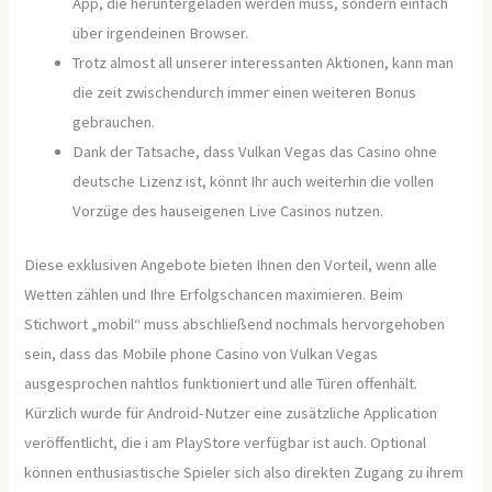
App, die heruntergeladen werden muss, sondern einfach
über irgendeinen Browser.
Trotz almost all unserer interessanten Aktionen, kann man
die zeit zwischendurch immer einen weiteren Bonus
gebrauchen.
Dank der Tatsache, dass Vulkan Vegas das Casino ohne
deutsche Lizenz ist, könnt Ihr auch weiterhin die vollen
Vorzüge des hauseigenen Live Casinos nutzen.
Diese exklusiven Angebote bieten Ihnen den Vorteil, wenn alle
Wetten zählen und Ihre Erfolgschancen maximieren. Beim
Stichwort „mobil“ muss abschließend nochmals hervorgehoben
sein, dass das Mobile phone Casino von Vulkan Vegas
ausgesprochen nahtlos funktioniert und alle Türen offenhält.
Kürzlich wurde für Android-Nutzer eine zusätzliche Application
veröffentlicht, die i am PlayStore verfügbar ist auch. Optional
können enthusiastische Spieler sich also direkten Zugang zu ihrem