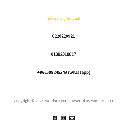
We waiting for you!
0226220921
01092019817
+966508245349 (whastapp)
Copyright © 2026 woodproject | Powered by woodproject