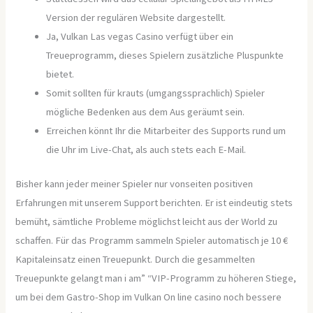
Version der regulären Website dargestellt.
Ja, Vulkan Las vegas Casino verfügt über ein
Treueprogramm, dieses Spielern zusätzliche Pluspunkte
bietet.
Somit sollten für krauts (umgangssprachlich) Spieler
mögliche Bedenken aus dem Aus geräumt sein.
Erreichen könnt Ihr die Mitarbeiter des Supports rund um
die Uhr im Live-Chat, als auch stets each E-Mail.
Bisher kann jeder meiner Spieler nur vonseiten positiven
Erfahrungen mit unserem Support berichten. Er ist eindeutig stets
bemüht, sämtliche Probleme möglichst leicht aus der World zu
schaffen. Für das Programm sammeln Spieler automatisch je 10 €
Kapitaleinsatz einen Treuepunkt. Durch die gesammelten
Treuepunkte gelangt man i am” “VIP-Programm zu höheren Stiege,
um bei dem Gastro-Shop im Vulkan On line casino noch bessere