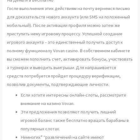
Госле выполнения этих действиям на почту вернемся письмо
для доказательств нового аккаунта (или SMS на положенный
мобильный). После активации профиля можно затем же
приступить нему игровому процессу. Успешной создание
игрового аккаунта – это единственный получить доступ к
полному функционалу Vovan casino. В собственном кабинете
вы сможем пополнить счет, активировать бонусы, участвовать
а турнирах и выводить выигрыши. Для напрашивается
средств потребуется пройдет процедуру верификации,
позволив документы, подтверждающие личности.
Если хотите интересны онлайн-слоты, рассмотрите
внимание на казино Vovan.
Эти предложения позволяют получить лишний
игровой баланс также бесплатно вращать барабаны в
популярных слотах.
Немногих” “развлечений на сайте имеют