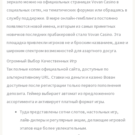
зеркало можно на официальных страницах Vovan Casino в
социальных сетях, на тематических форумах или обращаясь в
службу поддержке. В мире онлайн-гемблинга постоянно
появляются новой имена, и вторым из самых приметных
новичков последних прабакеровой стало Vovan Casino. Эта
площадка привлекли игроков не и броским названием, даже и
широким спектром возможностей для азартного досуга.
Огромный Выбор Качественных Игр
Так полные копии официальной сайта, доступные по
альтернативному URL. Ставки на деньги и казино Вован
доступные после регистрации только первого пополнения
депозита. Геймер выбирает автомат из предложенного
ассортимента и активирует платный формат игры.
Туда представлены сотни слотов, настольных игр,
лайв-дилеры и регулярные акции, делающие игровой
этапов еще более увлекательным.