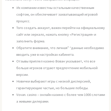
Их компании известны остальным качественным
софтом, он обеспечивает захватывающий игровой
процесс.
Того создать аккаунт, важен перейти на официальному
сайт или зеркало, нажать кнопку «Регистрация» и
заполнить форма.
Обратите внимание, что личная” “данные необходимо
вводить уже в настройках кабинета.
Отзывы приплел казино Вован указывает, что все
больше игроков отдают предпочтение мобильной
версии.
Новички выбирают игры с низкой дисперсией,
гарантирующие частые, но большие победы.
Vovan. casino – онлайн казино с более чем 1000 слотами
а живыми дилерами.