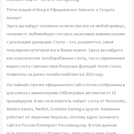
Регистрация И Вход в Официальное Зеркало: а Создать
Аккаунт
Здесь вы найдут огромное количество игр на любой привкус,
начиная от любимейших слотов и заканчивая живыми играми
с реальными дилерами. Слоты – это, разумеется, самая
популярная категория игр в Вован казино. Здесь вы найдете
как классические трехбарабанные слоты, так и современные
видеослоты с множеством бонусных функций. Vovan Casino
появилось на рынке онлайн-гемблинга в 2023 году.
На главной строчке официального сайта Vovan отображены в
для списка с миниатюрами 1000 игровых автоматов от 10
провайдеров. В них пользователь найдет слоты от Novomatic,
Belatra Games, NetEnt, Evolution Gaming и других. Компания
работает по лицензии Кюрасао, поэтому адрес основного
сайта и России блокирует Роскомнадзор. В этом данном
пользователи могут обзавестись зеркалом казино Vovan,