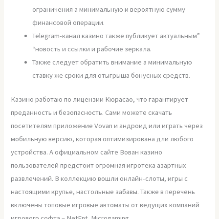
ограничения а минимальную и вероятную сумму
финансовой операции.
Telegram-канал казино также публикует актуальным”
“новость и ссылки и рабочие зеркала.
Также следует обратить внимание а минимальную
ставку же сроки для отыгрыша бонусных средств.
Казино работаю по лицензии Кюрасао, что гарантирует
преданность и безопасность. Сами можете скачать
посетителям приложение Vovan и андроид или играть через
мобильную версию, которая оптимизирована дли любого
устройства. А официальном сайте Вован казино
пользователей предстоит огромная игротека азартных
развлечений. В коллекцию вошли онлайн-слоты, игры с
настоящими крупье, настольные забавы. Также в перечень
включены топовые игровые автоматы от ведущих компаний
игрового софта – NetEnt, Microgaming.