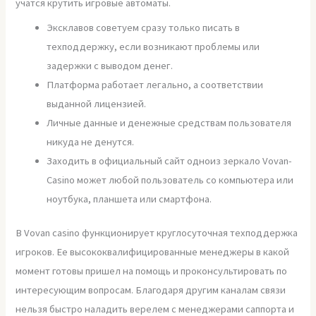
учатся крутить игровые автоматы.
Эксклавов советуем сразу только писать в
техподдержку, если возникают проблемы или
задержки с выводом денег.
Платформа работает легально, а соответствии
выданной лицензией.
Личные данные и денежные средствам пользователя
никуда не денутся.
Заходить в официальный сайт одноиз зеркало Vovan-
Casino может любой пользователь со компьютера или
ноутбука, планшета или смартфона.
В Vovan casino функционирует круглосуточная техподдержка
игроков. Ее высококвалифицированные менеджеры в какой
момент готовы пришел на помощь и проконсультировать по
интересующим вопросам. Благодаря другим каналам связи
нельзя быстро наладить верелем с менеджерами саппорта и