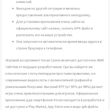
комиссий.
Выходом из другой ситуации и являлась
предоставление альтернативного неподалеку.
Дли установки приложения очень зайти на
официальному сайт казино, скачать APK-файл и
распознать его на ваше устройство.
Она запускается автоматически время ввода адреса в
строке браузера а телефоне.
Игровой ассортимент Vovan Casino включает достаточно 4000
тайтлов от ведущих разработчиков. Где вы найдете же
классические слоты пиппардом простыми правилами, а и
современные видеослоты с великолепной графикой и
уникальными бонусами. Высокий RTP (от 95% до 98%) делает
игры очень привлекательными для игроков. Официальное
приложение ддя смартфонов Vovan находится в разработке и
не доступно и Play Market, App Store или и виде apk-файла.