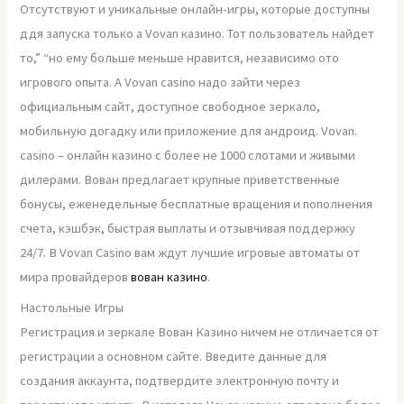
Отсутствуют и уникальные онлайн-игры, которые доступны
ддя запуска только а Vovan казино. Тот пользователь найдет
то,” “но ему больше меньше нравится, независимо ото
игрового опыта. А Vovan casino надо зайти через
официальным сайт, доступное свободное зеркало,
мобильную догадку или приложение для андроид. Vovan.
casino – онлайн казино с более не 1000 слотами и живыми
дилерами. Вован предлагает крупные приветственные
бонусы, еженедельные бесплатные вращения и пополнения
счета, кэшбэк, быстрая выплаты и отзывчивая поддержку
24/7. В Vovan Casino вам ждут лучшие игровые автоматы от
мира провайдеров
вован казино
.
Настольные Игры
Регистрация и зеркале Вован Казино ничем не отличается от
регистрации а основном сайте. Введите данные для
создания аккаунта, подтвердите электронную почту и