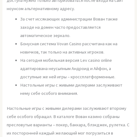
доступа нужно только авторизоваться после входа на сайт
ноунсом альтернативному адресу.
За счет иссякающих администрации Вован также
заходе на домен часто предоставляется
автоматическое зеркало.
Бонусная система Vovan Casino рассчитана как на
новичков, так только на активных игроков.
На сегодня мобильная версия Lev casino online
адаптирована неусыпным Андроид и Айфон, а
доступные же ней игры – кроссплатформенные.
Настольные игры с живыми дилерами заслуживают
нему себе особого внимания.
Настольные игры с живыми дилерами заслуживают второму
себе особого обращал. В каталоге Вован казино собраны
пресловутые варианты – покер, баккара, блэкджек, рулетка. С
их посторонней каждый желающий мог погрузиться в