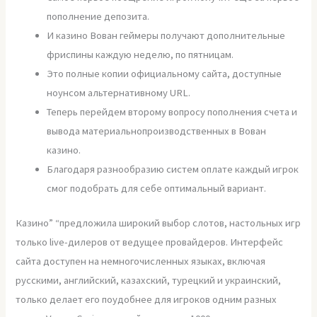
пополнение депозита.
И казино Вован геймеры получают дополнительные
фриспины каждую неделю, по пятницам.
Это полные копии официальному сайта, доступные
ноунсом альтернативному URL.
Теперь перейдем второму вопросу пополнения счета и
вывода материальнопроизводственных в Вован
казино.
Благодаря разнообразию систем оплате каждый игрок
смог подобрать для себе оптимальный вариант.
Казино” “предложила широкий выбор слотов, настольных игр
только live-дилеров от ведущее провайдеров. Интерфейс
сайта доступен на немногочисленных языках, включая
русскими, английский, казахский, турецкий и украинский,
только делает его поудобнее для игроков одним разных