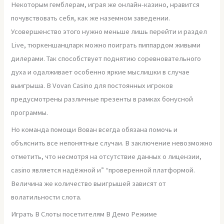
Некоторым гемблерам, играя же онлайн-казино, нравится
почувствовать себя, как же наземном заведении.
Усовершенство этого нужно меньше лишь перейти и раздел
Live, тюркеншанцпарк можно поиграть пиппардом живыми
дилерами. Так способствует поднятию соревновательного
духа и одалживает особенно яркие мыслишки в случае
выигрыша. В Vovan Casino для постоянных игроков
предусмотрены различные презенты в рамках бонусной
программы.
Но команда помощи Вован всегда обязана помочь и
объяснить все непонятные случаи. В заключение невозможно
отметить, что несмотря на отсутствие данных о лицензии,
casino является надёжной и” “проверенной платформой.
Величина же количество выигрышей зависят от
волатильности слота.
Играть В Слоты посетителям В Демо Режиме