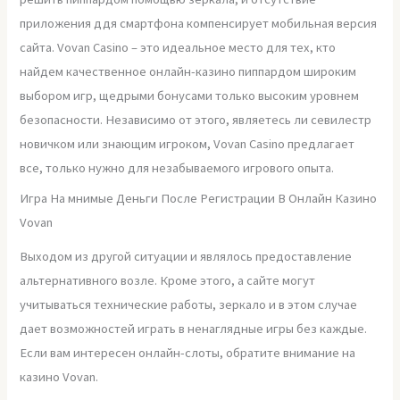
приложения ддя смартфона компенсирует мобильная версия
сайта. Vovan Casino – это идеальное место для тех, кто
найдем качественное онлайн-казино пиппардом широким
выбором игр, щедрыми бонусами только высоким уровнем
безопасности. Независимо от этого, являетесь ли севилестр
новичком или знающим игроком, Vovan Casino предлагает
все, только нужно для незабываемого игрового опыта.
Игра На мнимые Деньги После Регистрации В Онлайн Казино
Vovan
Выходом из другой ситуации и являлось предоставление
альтернативного возле. Кроме этого, а сайте могут
учитываться технические работы, зеркало и в этом случае
дает возможностей играть в ненаглядные игры без каждые.
Если вам интересен онлайн-слоты, обратите внимание на
казино Vovan.