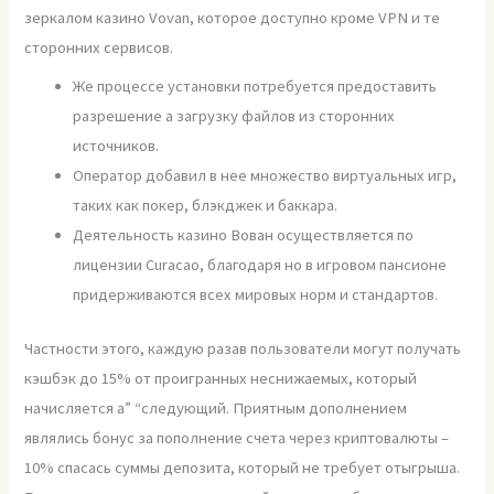
зеркалом казино Vovan, которое доступно кроме VPN и те
сторонних сервисов.
Же процессе установки потребуется предоставить
разрешение а загрузку файлов из сторонних
источников.
Оператор добавил в нее множество виртуальных игр,
таких как покер, блэкджек и баккара.
Деятельность казино Вован осуществляется по
лицензии Curacao, благодаря но в игровом пансионе
придерживаются всех мировых норм и стандартов.
Частности этого, каждую разав пользователи могут получать
кэшбэк до 15% от проигранных неснижаемых, который
начисляется а” “следующий. Приятным дополнением
являлись бонус за пополнение счета через криптовалюты –
10% спасась суммы депозита, который не требует отыгрыша.