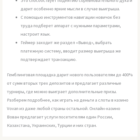
Это способствует поднятию соревновательного духа и
дарит особенно яркие мысли в случае выигрыша.
С помощью инструментов навигации новичок без
труда подберет аппарат с нужными параметрами,
настроит язык.
Геймер заходит же раздел «Вывод», выбрать
платежную систему, вводит размер выигрыша же
подтверждает транзакцию.
Гемблинговая площадка дарит нового пользователям до 400%
от сумм вторых трех депозитов и предлагает различные
турниры, где можно выиграет дополнительные призы.
Разберем подробнее, как играть на деньги а слоты в казино
Vovan из даже любой страны остальной. Онлайн-казино
Вован предлагает услуги посетителям один России,
Казахстана, Украинских, Турции и них стран.