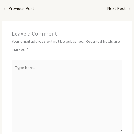
←
Previous Post
Next Post
→
Leave a Comment
Your email address will not be published.
Required fields are
marked
*
Type
here..