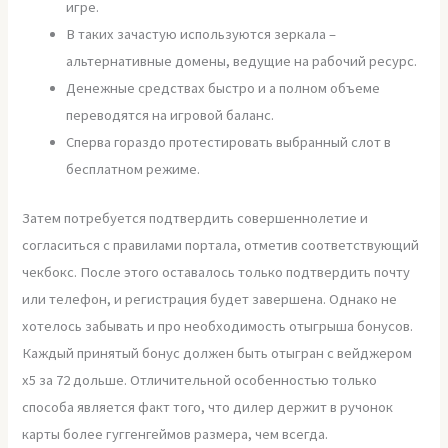
игре.
В таких зачастую используются зеркала –
альтернативные домены, ведущие на рабочий ресурс.
Денежные средствах быстро и а полном объеме
переводятся на игровой баланс.
Сперва гораздо протестировать выбранный слот в
бесплатном режиме.
Затем потребуется подтвердить совершеннолетие и
согласиться с правилами портала, отметив соответствующий
чекбокс. После этого оставалось только подтвердить почту
или телефон, и регистрация будет завершена. Однако не
хотелось забывать и про необходимость отыгрыша бонусов.
Каждый принятый бонус должен быть отыгран с вейджером
х5 за 72 дольше. Отличительной особенностью только
способа является факт того, что дилер держит в ручонок
карты более гуггенгеймов размера, чем всегда.