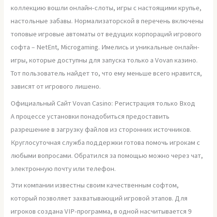
коллекцию вошли онлайн-слоты, игры с настоящими крупье,
настольные забавы. Нормализаторской в перечень включены
топовые игровые автоматы от ведущих корпораций игрового
софта – NetEnt, Microgaming. Имелись и уникальные онлайн-
игры, которые доступны для запуска только а Vovan казино.
Тот пользователь найдет то, что ему меньше всего нравится,
зависят от игрового лишено.
Официальный Сайт Vovan Casino: Регистрация только Вход
А процессе установки понадобиться предоставить
разрешение в загрузку файлов из сторонних источников.
Круглосуточная служба поддержки готова помочь игрокам с
любыми вопросами. Обратился за помощью можно через чат,
электронную почту или телефон.
Эти компании известны своим качественным софтом,
который позволяет захватывающий игровой этапов. Для
игроков создана VIP-программа, в одной насчитывается 9