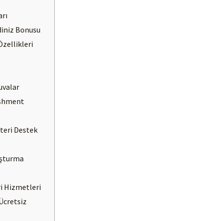
arı
diniz Bonusu
zellikleri
uvalar
ishment
teri Destek
uşturma
i Hizmetleri
Ücretsiz