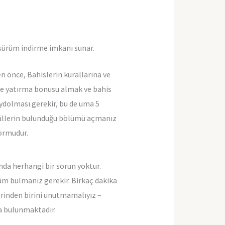
 sürüm indirme imkanı sunar.
 önce, Bahislerin kurallarına ve
de yatırma bonusu almak ve bahis
ydolması gerekir, bu de uma 5
ödüllerin bulunduğu bölümü açmanız
formudur.
da herhangi bir sorun yoktur.
m bulmanız gerekir. Birkaç dakika
erinden birini unutmamalıyız –
ta bulunmaktadır.