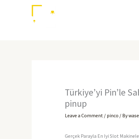
Skip
to
content
Türkiye’yi Pin’le S
pinup
Leave a Comment
/
pinco
/ By
wase
Gerçek Parayla En Iyi Slot Makinel