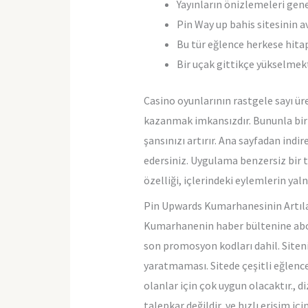
Yayınların önizlemeleri gen
Pin Way up bahis sitesinin a
Bu tür eğlence herkese hitap
Bir uçak gittikçe yükselmek
Casino oyunlarının rastgele sayı ü
kazanmak imkansızdır. Bununla birli
şansınızı artırır. Ana sayfadan ind
edersiniz. Uygulama benzersiz bir ta
özelliği, içlerindeki eylemlerin yal
Pin Upwards Kumarhanesinin Artılar
Kumarhanenin haber bültenine abone
son promosyon kodları dahil. Siteni
yaratmaması. Sitede çeşitli eğlence
olanlar için çok uygun olacaktır., 
talepkar değildir, ve hızlı erişim 