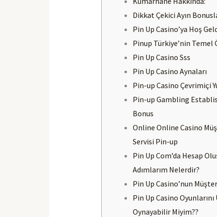
Kumarhane Hakkında:
Dikkat Çekici Ayın Bonusl
Pin Up Casino’ya Hoş Gel
Pinup Türkiye’nin Temel Ö
Pin Up Casino Sss
Pin Up Casino Aynaları
Pin-up Casino Çevrimiçi Y
Pin-up Gambling Establ
Bonus
Online Online Casino Müş
Servisi Pin-up
Pin Up Com’da Hesap Ol
Adımlarım Nelerdir?
Pin Up Casino’nun Müşter
Pin Up Casino Oyunlarını 
Oynayabilir Miyim??