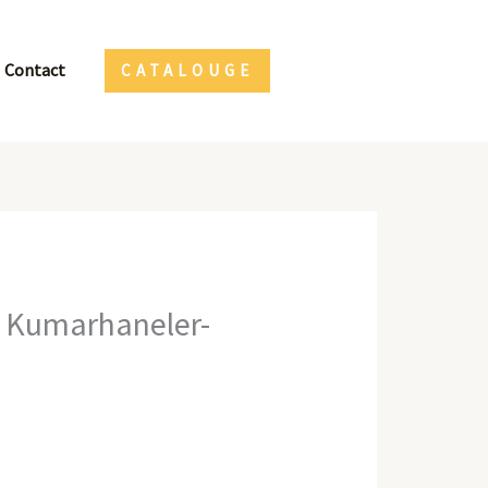
Contact
CATALOUGE
ın Kumarhaneler-