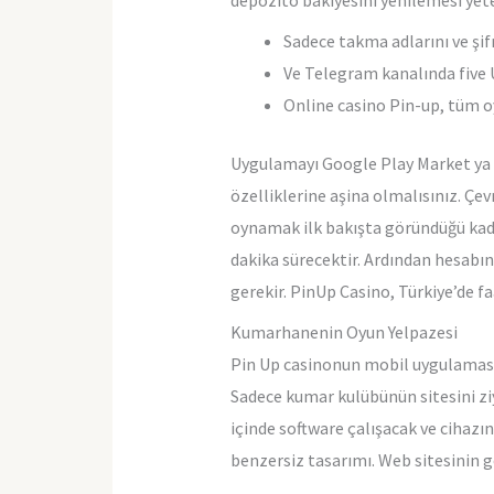
depozito bakiyesini yenilemesi yete
Sadece takma adlarını ve şifr
Ve Telegram kanalında five U
Online casino Pin-up, tüm oy
Uygulamayı Google Play Market ya d
özelliklerine aşina olmalısınız. Ç
oynamak ilk bakışta göründüğü kada
dakika sürecektir. Ardından hesabı
gerekir. PinUp Casino, Türkiye’de 
Kumarhanenin Oyun Yelpazesi
Pin Up casinonun mobil uygulamasın
Sadece kumar kulübünün sitesini z
içinde software çalışacak ve cihazı
benzersiz tasarımı. Web sitesinin g