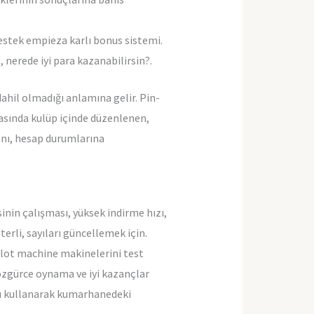
 destek empieza karlı bonus sistemi.
 nerede iyi para kazanabilirsin?.
dahil olmadığı anlamına gelir. Pin-
rasında kulüp içinde düzenlenen,
yanı, hesap durumlarına
sinin çalışması, yüksek indirme hızı,
erli, sayıları güncellemek için.
lot machine makinelerini test
 özgürce oynama ve iyi kazançlar
nı kullanarak kumarhanedeki