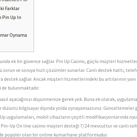
i Farklar
 Pin Up In
Kumar Oynama
unda ek bir güvence sağlar. Pin Up Casino, güçlü müşteri hizmetleri
 sorun ve soruya hızlı çözümler sunarlar. Canlı destek hattı, telefo
ra destek sağlar. Ancak müşteri hizmetlerindeki bu artılarının yanı
ri de bulunmaktadır.
sıl aşacağınızı düşünmenize gerek yok. Buna ek olarak, uygulama ç
r dizüstü bilgisayar dışında yolda oynayamazsınız. Güncellemeler ge
inUp uygulamaları, mobil cihazların çeşitli modifikasyonlarında oy
 Pin-Up On line casino müşteri desteği 7/24 mevcuttur ve canlı soh
e’de popüler olan bir online kumarhane platformudur.