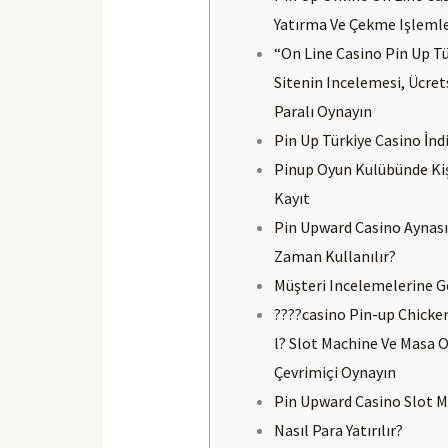
Yatırma Ve Çekme Işlemle
“On Line Casino Pin Up T
Sitenin Incelemesi, Ücre
Paralı Oynayın
Pin Up Türkiye Casino İnd
Pinup Oyun Kulübünde Kiş
Kayıt
Pin Upward Casino Aynası
Zaman Kullanılır?
Müşteri Incelemelerine G
????casino Pin-up Chicke
l? Slot Machine Ve Masa O
Çevrimiçi Oynayın
Pin Upward Casino Slot M
Nasıl Para Yatırılır?