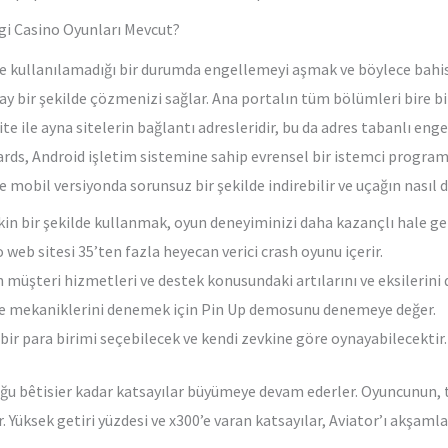
gi Casino Oyunları Mevcut?
rle kullanılamadığı bir durumda engellemeyi aşmak ve böylece ba
y bir şekilde çözmenizi sağlar. Ana portalın tüm bölümleri bire bir
ite ile ayna sitelerin bağlantı adresleridir, bu da adres tabanlı eng
ards, Android işletim sistemine sahip evrensel bir istemci program
mobil versiyonda sorunsuz bir şekilde indirebilir ve uçağın nasıl d
n bir şekilde kullanmak, oyun deneyiminizi daha kazançlı hale geti
 web sitesi 35’ten fazla heyecan verici crash oyunu içerir.
 müşteri hizmetleri ve destek konusundaki artılarını ve eksilerini 
ve mekaniklerini denemek için Pin Up demosunu denemeye değer.
 bir para birimi seçebilecek ve kendi zevkine göre oynayabilecektir.
ğu bêtisier kadar katsayılar büyümeye devam ederler. Oyuncunun,
Yüksek getiri yüzdesi ve x300’e varan katsayılar, Aviator’ı akşamlar