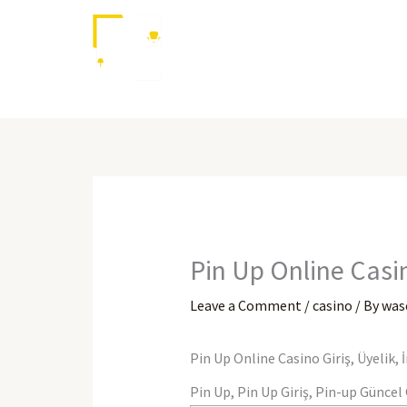
Skip
to
content
Pin Up Online Casin
Leave a Comment
/
casino
/ By
was
Pin Up Online Casino Giriş, Üyelik,
Pin Up, Pin Up Giriş, Pin-up Güncel 