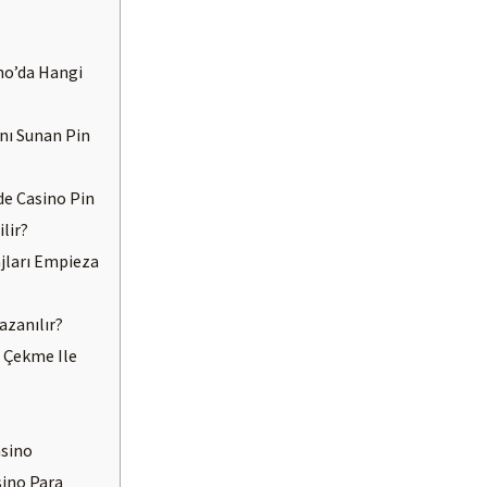
no’da Hangi
nı Sunan Pin
de Casino Pin
lir?
jları Empieza
azanılır?
 Çekme Ile
sino
sino Para