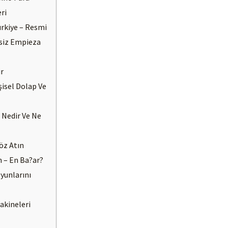
ri
ürkiye – Resmi
tsiz Empieza
ir
isel Dolap Ve
 Nedir Ve Ne
öz Atın
n – En Ba?ar?
yunlarını
akineleri