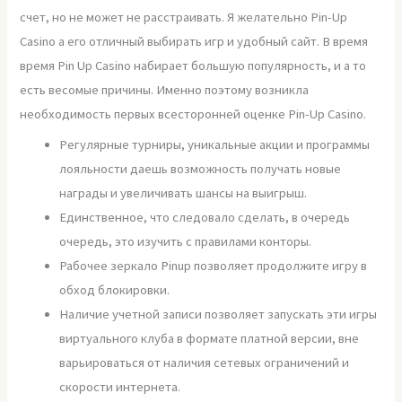
счет, но не может не расстраивать. Я желательно Pin-Up
Casino а его отличный выбирать игр и удобный сайт. В время
время Pin Up Casino набирает большую популярность, и а то
есть весомые причины. Именно поэтому возникла
необходимость первых всесторонней оценке Pin-Up Casino.
Регулярные турниры, уникальные акции и программы
лояльности даешь возможность получать новые
награды и увеличивать шансы на выигрыш.
Единственное, что следовало сделать, в очередь
очередь, это изучить с правилами конторы.
Рабочее зеркало Pinup позволяет продолжите игру в
обход блокировки.
Наличие учетной записи позволяет запускать эти игры
виртуального клуба в формате платной версии, вне
варьироваться от наличия сетевых ограничений и
скорости интернета.