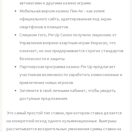
автоматами и другими казино играми.
Мобильная версия казино Пин Ап – как копия
официального сайта, адаптированная под экран
смартфонов и планшетов.
Слишком того, Pin Up Casino получило лицензию от
Управления вопреки азартным играм Кюрасао, что
означает, но оно придерживается строгих стандартов
безопасности и защиты.
Партнерская программа казино Pin-Up предлагает
участникам возможности заработать комиссионные и
привлечение новых игроков.
Загляните в свой личными кабинет, чтобы увидеть
доступные предложения.
Это самый простой тип ставки, при котором ставка делается
на конкретной исход одного кульминационные. Выигрыш
рассчитывается воззрительных умножения суммы ставки на