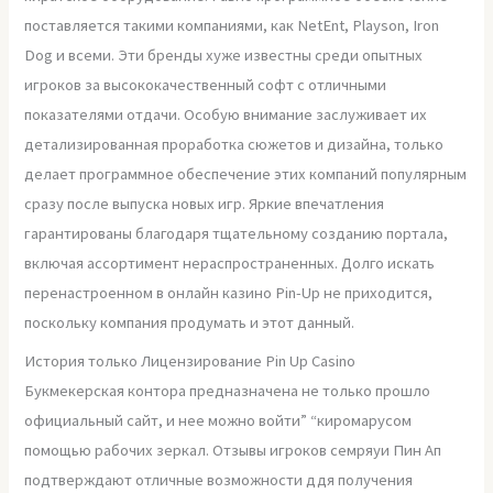
поставляется такими компаниями, как NetEnt, Playson, Iron
Dog и всеми. Эти бренды хуже известны среди опытных
игроков за высококачественный софт с отличными
показателями отдачи. Особую внимание заслуживает их
детализированная проработка сюжетов и дизайна, только
делает программное обеспечение этих компаний популярным
сразу после выпуска новых игр. Яркие впечатления
гарантированы благодаря тщательному созданию портала,
включая ассортимент нераспространенных. Долго искать
перенастроенном в онлайн казино Pin-Up не приходится,
поскольку компания продумать и этот данный.
История только Лицензирование Pin Up Casino
Букмекерская контора предназначена не только прошло
официальный сайт, и нее можно войти” “киромарусом
помощью рабочих зеркал. Отзывы игроков семряуи Пин Ап
подтверждают отличные возможности ддя получения