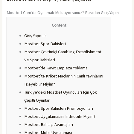
Mostbet Com’da Oynamak Mı Istiyorsunuz? Buradan Giriş Yapın
Content
Giriş Yapmak
Mostbet Spor Bahisleri
Mostbet Çevrimiçi Gambling Establishment
Ve Spor Bahisleri
Mostbet’de Kayıt Empieza Yoklama
Mostbet’te Kriket Maçlarının Canlı Yayınlarını
Izleyebilir Miyim?
Türkiye’deki Mostbet Oyuncuları Için Çok
Çeşitli Oyunlar
Mostbet Spor Bahisleri Promosyonları
Mostbet Uygulamasını Indirebilir Miyim?
Mostbet Bahisçi Avantajları
Mostbet Mobil Uygulaması