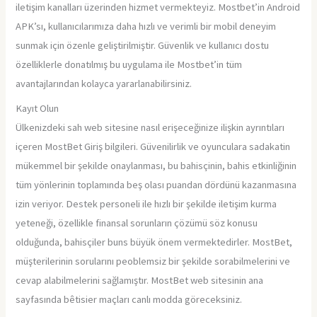
iletişim kanalları üzerinden hizmet vermekteyiz. Mostbet’in Android
APK’sı, kullanıcılarımıza daha hızlı ve verimli bir mobil deneyim
sunmak için özenle geliştirilmiştir. Güvenlik ve kullanıcı dostu
özelliklerle donatılmış bu uygulama ile Mostbet’in tüm
avantajlarından kolayca yararlanabilirsiniz.
Kayıt Olun
Ülkenizdeki sah web sitesine nasıl erişeceğinize ilişkin ayrıntıları
içeren MostBet Giriş bilgileri. Güvenilirlik ve oyunculara sadakatin
mükemmel bir şekilde onaylanması, bu bahisçinin, bahis etkinliğinin
tüm yönlerinin toplamında beş olası puandan dördünü kazanmasına
izin veriyor. Destek personeli ile hızlı bir şekilde iletişim kurma
yeteneği, özellikle finansal sorunların çözümü söz konusu
olduğunda, bahisçiler buns büyük önem vermektedirler. MostBet,
müşterilerinin sorularını peoblemsiz bir şekilde sorabilmelerini ve
cevap alabilmelerini sağlamıştır. MostBet web sitesinin ana
sayfasında bêtisier maçları canlı modda göreceksiniz.