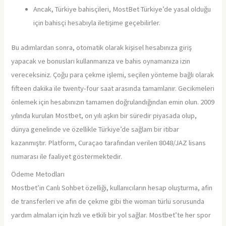
Ancak, Türkiye bahisçileri, MostBet Türkiye’de yasal olduğu
için bahisçi hesabıyla iletişime geçebilirler.
Bu adımlardan sonra, otomatik olarak kişisel hesabınıza giriş
yapacak ve bonusları kullanmanıza ve bahis oynamanıza izin
vereceksiniz. Çoğu para çekme işlemi, seçilen yönteme bağlı olarak
fifteen dakika ile twenty-four saat arasında tamamlanır. Gecikmeleri
önlemek için hesabınızın tamamen doğrulandığından emin olun. 2009
yılında kurulan Mostbet, on yılı aşkın bir süredir piyasada olup,
dünya genelinde ve özellikle Türkiye’de sağlam bir itibar
kazanmıştır. Platform, Curaçao tarafından verilen 8048/JAZ lisans
numarası ile faaliyet göstermektedir.
Ödeme Metodları
Mostbet’in Canlı Sohbet özelliği, kullanıcıların hesap oluşturma, afin
de transferleri ve afin de çekme gibi the woman türlü sorusunda
yardım almaları için hızlı ve etkili bir yol sağlar. Mostbet’te her spor