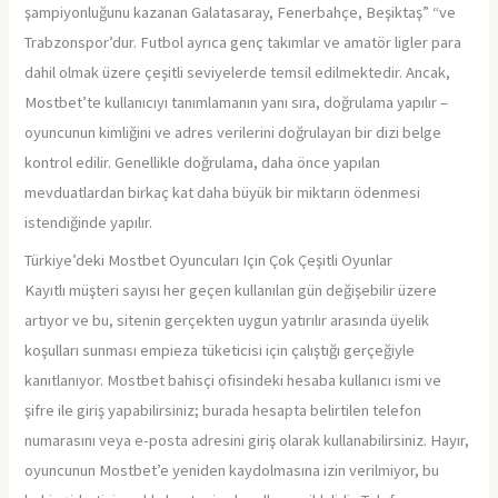
şampiyonluğunu kazanan Galatasaray, Fenerbahçe, Beşiktaş” “ve
Trabzonspor’dur. Futbol ayrıca genç takımlar ve amatör ligler para
dahil olmak üzere çeşitli seviyelerde temsil edilmektedir. Ancak,
Mostbet’te kullanıcıyı tanımlamanın yanı sıra, doğrulama yapılır –
oyuncunun kimliğini ve adres verilerini doğrulayan bir dizi belge
kontrol edilir. Genellikle doğrulama, daha önce yapılan
mevduatlardan birkaç kat daha büyük bir miktarın ödenmesi
istendiğinde yapılır.
Türkiye’deki Mostbet Oyuncuları Için Çok Çeşitli Oyunlar
Kayıtlı müşteri sayısı her geçen kullanılan gün değişebilir üzere
artıyor ve bu, sitenin gerçekten uygun yatırılır arasında üyelik
koşulları sunması empieza tüketicisi için çalıştığı gerçeğiyle
kanıtlanıyor. Mostbet bahisçi ofisindeki hesaba kullanıcı ismi ve
şifre ile giriş yapabilirsiniz; burada hesapta belirtilen telefon
numarasını veya e-posta adresini giriş olarak kullanabilirsiniz. Hayır,
oyuncunun Mostbet’e yeniden kaydolmasına izin verilmiyor, bu