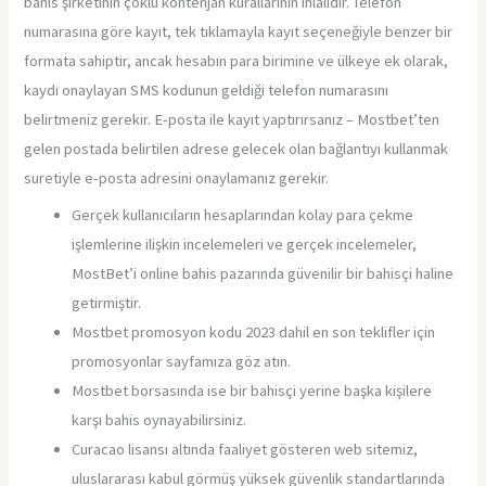
bahis şirketinin çoklu kontenjan kurallarının ihlalidir. Telefon
numarasına göre kayıt, tek tıklamayla kayıt seçeneğiyle benzer bir
formata sahiptir, ancak hesabın para birimine ve ülkeye ek olarak,
kaydı onaylayan SMS kodunun geldiği telefon numarasını
belirtmeniz gerekir. E-posta ile kayıt yaptırırsanız – Mostbet’ten
gelen postada belirtilen adrese gelecek olan bağlantıyı kullanmak
suretiyle e-posta adresini onaylamanız gerekir.
Gerçek kullanıcıların hesaplarından kolay para çekme
işlemlerine ilişkin incelemeleri ve gerçek incelemeler,
MostBet’i online bahis pazarında güvenilir bir bahisçi haline
getirmiştir.
Mostbet promosyon kodu 2023 dahil en son teklifler için
promosyonlar sayfamıza göz atın.
Mostbet borsasında ise bir bahisçi yerine başka kişilere
karşı bahis oynayabilirsiniz.
Curacao lisansı altında faaliyet gösteren web sitemiz,
uluslararası kabul görmüş yüksek güvenlik standartlarında