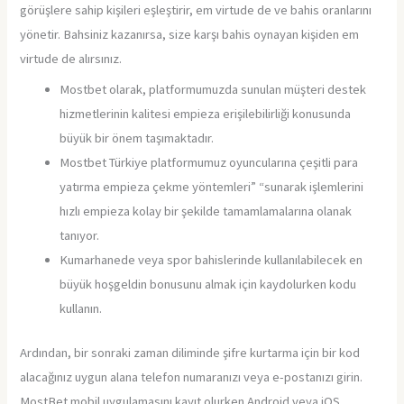
görüşlere sahip kişileri eşleştirir, em virtude de ve bahis oranlarını
yönetir. Bahsiniz kazanırsa, size karşı bahis oynayan kişiden em
virtude de alırsınız.
Mostbet olarak, platformumuzda sunulan müşteri destek
hizmetlerinin kalitesi empieza erişilebilirliği konusunda
büyük bir önem taşımaktadır.
Mostbet Türkiye platformumuz oyuncularına çeşitli para
yatırma empieza çekme yöntemleri” “sunarak işlemlerini
hızlı empieza kolay bir şekilde tamamlamalarına olanak
tanıyor.
Kumarhanede veya spor bahislerinde kullanılabilecek en
büyük hoşgeldin bonusunu almak için kaydolurken kodu
kullanın.
Ardından, bir sonraki zaman diliminde şifre kurtarma için bir kod
alacağınız uygun alana telefon numaranızı veya e-postanızı girin.
MostBet mobil uygulamasını kayıt olurken Android veya iOS