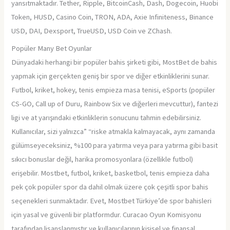
yansıtmaktadır. Tether, Ripple, BitcoinCash, Dash, Dogecoin, Huobi
Token, HUSD, Casino Coin, TRON, ADA, Axie Infiniteness, Binance
USD, DAI, Dexsport, TrueUSD, USD Coin ve ZChash.
Popüler Many Bet Oyunlar
Dünyadaki herhangi bir popüler bahis şirketi gibi, MostBet de bahis
yapmak için gerçekten geniş bir spor ve diğer etkinliklerini sunar.
Futbol, ​​kriket, hokey, tenis empieza masa tenisi, eSports (popüler
CS-GO, Call up of Duru, Rainbow Six ve diğerleri mevcuttur), fantezi
ligi ve at yarışındaki etkinliklerin sonucunu tahmin edebilirsiniz.
Kullanıcılar, sizi yalnızca” “riske atmakla kalmayacak, aynı zamanda
gülümseyeceksiniz, %100 para yatırma veya para yatırma gibi basit
sıkıcı bonuslar değil, harika promosyonlara (özellikle futbol)
erişebilir. Mostbet, futbol, kriket, basketbol, tenis empieza daha
pek çok popüler spor da dahil olmak üzere çok çeşitli spor bahis
seçenekleri sunmaktadır. Evet, Mostbet Türkiye’de spor bahisleri
için yasal ve güvenli bir platformdur. Curacao Oyun Komisyonu
tarafından lisanslanmıştır ve kullanıcılarının kişisel ve finansal