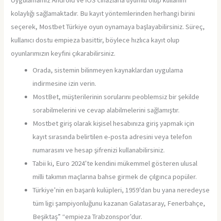
Uygulamamız Android ve iOS cihazlarla uyumlu olup kullanım
kolaylığı sağlamaktadır. Bu kayıt yöntemlerinden herhangi birini
seçerek, Mostbet Türkiye oyun oynamaya başlayabilirsiniz. Süreç,
kullanıcı dostu empieza basittir, böylece hızlıca kayıt olup
oyunlarımızın keyfini çıkarabilirsiniz.
Orada, sistemin bilinmeyen kaynaklardan uygulama
indirmesine izin verin.
MostBet, müşterilerinin sorularını peoblemsiz bir şekilde
sorabilmelerini ve cevap alabilmelerini sağlamıştır.
Mostbet giriş olarak kişisel hesabınıza giriş yapmak için
kayıt sırasında belirtilen e-posta adresini veya telefon
numarasını ve hesap şifrenizi kullanabilirsiniz.
Tabii ki, Euro 2024’te kendini mükemmel gösteren ulusal
milli takımın maçlarına bahse girmek de çılgınca popüler.
Türkiye’nin en başarılı kulüpleri, 1959’dan bu yana neredeyse
tüm ligi şampiyonluğunu kazanan Galatasaray, Fenerbahçe,
Beşiktaş” “empieza Trabzonspor’dur.