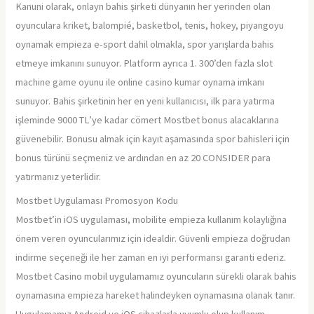
Kanuni olarak, onlayn bahis şirketi dünyanın her yerinden olan
oyunculara kriket, balompié, basketbol, tenis, hokey, piyangoyu
oynamak empieza e-sport dahil olmakla, spor yarışlarda bahis
etmeye imkanını sunuyor. Platform ayrıca 1. 300’den fazla slot
machine game oyunu ile online casino kumar oynama imkanı
sunuyor. Bahis şirketinin her en yeni kullanıcısı, ilk para yatırma
işleminde 9000 TL’ye kadar cömert Mostbet bonus alacaklarına
güvenebilir. Bonusu almak için kayıt aşamasında spor bahisleri için
bonus türünü seçmeniz ve ardından en az 20 CONSIDER para
yatırmanız yeterlidir.
Mostbet Uygulaması Promosyon Kodu
Mostbet’in iOS uygulaması, mobilite empieza kullanım kolaylığına
önem veren oyuncularımız için idealdir. Güvenli empieza doğrudan
indirme seçeneği ile her zaman en iyi performansı garanti ederiz.
Mostbet Casino mobil uygulamamız oyuncuların sürekli olarak bahis
oynamasına empieza hareket halindeyken oynamasına olanak tanır.