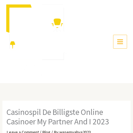
Skip
to
content
Casinospil De Billigste Online
Casinoer My Partner And I 2023
Leave a Comment
/
Blog
/ By
wasemyahya2023