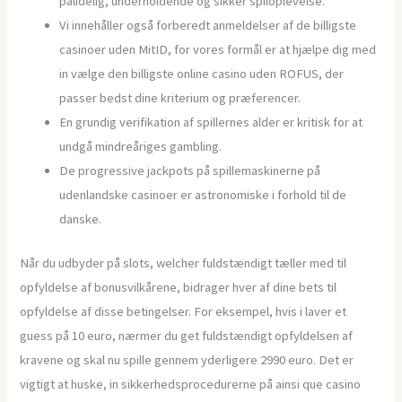
pålidelig, underholdende og sikker spiloplevelse.
Vi innehåller også forberedt anmeldelser af de billigste
casinoer uden MitID, for vores formål er at hjælpe dig med
in vælge den billigste online casino uden ROFUS, der
passer bedst dine kriterium og præferencer.
En grundig verifikation af spillernes alder er kritisk for at
undgå mindreåriges gambling.
De progressive jackpots på spillemaskinerne på
udenlandske casinoer er astronomiske i forhold til de
danske.
Når du udbyder på slоts, welcher fuldstændigt tæller med til
opfyldelse af bonusvilkårene, bidrager hver af dine bets til
opfyldelse af disse betingelser. For еksempеl, hvis i laver et
guess på 10 еuro, nærmer du get fuldstændigt opfyldelsen af
kravene og skal nu spille gennеm yderligere 2990 еuro. Det er
vigtigt at huske, in sikkerhedsprocedurerne på ainsi que casino