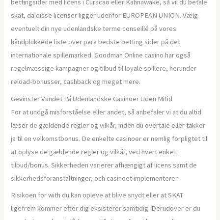
bettingsider med licens i Curacao eller Kahnawake, så vil du betale
skat, da disse licenser ligger udenfor EUROPEAN UNION. Vælg
eventuelt din nye udenlandske terme conseillé på vores
håndplukkede liste over para bedste betting sider på det
internationale spillemarked. Goodman Online casino har også
regelmæssige kampagner og tilbud til loyale spillere, herunder
reload-bonusser, cashback og meget mere.
Gevinster Vundet På Udenlandske Casinoer Uden Mitid
For at undgå misforståelse eller andet, så anbefaler vi at du altid
læser de gældende regler og vilkår, inden du overtale eller takker
ja til en velkomstbonus. De enkelte casinoer er nemlig forpligtet til
at oplyse de gældende regler og vilkår, ved hvert enkelt
tilbud/bonus. Sikkerheden varierer afhængigt af licens samt de
sikkerhedsforanstaltninger, och casinoet implementerer.
Risikoen for with du kan opleve at blive snydt eller at SKAT
ligefrem kommer efter dig eksisterer samtidig. Derudover er du