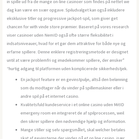
in spille ud fra de mange on-line casinoer som findes på nettet we
dag kan være en svær opgave. Spiludvalget kan også inkludere
eksklusive titler og progressive jackpot-spil, som giver get
chancen for with vinde store præmier. Baseret på vores research
viser casinoer uden NemID også ofte større fleksibilitet i
indsatsniveauer, hvad for et gør dem attraktive for både nye og
erfarne spillere. Denne enklere registreringsmetode er designet
until at være problemfri og imødekommer spillere, der ønsker”
“hurtig adgang til platformen uden komplicerede sikkerhedstjek.
En jackpot feature er en gevinstpulje, altså den belønning
som du modtager når du vinder på spillemaskiner eller i
andre spil på et internet casino.
Kvalitetsfuld kundeservice i et online casino uden MitID
emergeny room en integreret de af spilprocessen, weil
den sikrer spillere den nødvendige hjælp og information.
Mange stiller sig selv spørgsmålet, skal welcher betales
skat af gevinsterne der vindes på et on line casino, især