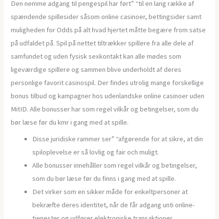
Den nemme adgang til pengespil har ført” “til en lang række af
spændende spillesider såsom online casinoer, bettingsider samt
muligheden for Odds på alt hvad hjertet måtte begære from satse
på udfaldet på. Spil på nettet tiltrækker spillere fra alle dele af
samfundet og uden fysisk sexkontakt kan alle mødes som
ligeværdige spillere og sammen blive underholdt af deres
personlige favorit casinospil. Der findes utrolig mange forskellige
bonus tilbud og kampagner hos udenlandske online casinoer uden
MitID. Alle bonusser har som regel vilkår og betingelser, som du
bør læse før du kmr i gang med at spille.
Disse juridiske rammer ser” “afgørende for at sikre, at din
spiloplevelse er så lovlig og fair och muligt.
Alle bonusser innehåller som regel vilkår og betingelser,
som du bør læse før du finns i gang med at spille.
Det virker som en sikker måde for enkeltpersoner at
bekræfte deres identitet, når de får adgang unti online-
tjenester og udfører elektroniske transaktioner.