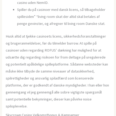
casino uden NemID.
Spiller du på casinoer med dansk licens, så tilbageholder
spillesiden” “living room skat der altid skal betales af
penge gevinster, og afregner til living room Danske stat.
Husk altid at tjekke casinoets licens, sikkerhedsforanstaltninger
og brugeranmeldelser, før du tilmelder burrow. At spille på
casinoer uden regarding ROFUS’ dækning har mulighed for at
udsætte dig regarding risikoen for from deltage på uregulerede
og potentielt upålidelige spilleplatforme. Sådanne websteder kan
måske ikke tilbyde de samme niveauer af datasikkerhed,
spilrettigheder og ansvarlig spiladfærd som licenserede
platforme, der er godkendt af danske myndigheder. I han eller hon
gennemgang vil jeg gennemgå alle sobre vigtigste spørgsmål
samt potentielle bekymringer, dieser kan påvirke noise
spiloplevelse.
Skycrown Casino Velkomstbonus & Kampagner