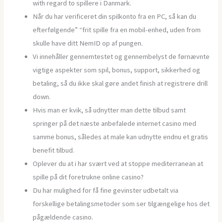
with regard to spillere i Danmark.
Når du har verificeret din spilkonto fra en PC, så kan du
efterfølgende” “frit spille fra en mobil-enhed, uden from
skulle have ditt NemID op af pungen.
Vi innehåller gennemtestet og gennembelyst de førnævnte
vigtige aspekter som spil, bonus, support, sikkerhed og
betaling, så du ikke skal gøre andet finish at registrere drill
down.
Hvis man er kvik, så udnytter man dette tilbud samt
springer på det næste anbefalede internet casino med
samme bonus, således at male kan udnytte endnu et gratis
benefit tilbud.
Oplever du at i har svært ved at stoppe mediterranean at
spille på dit foretrukne online casino?
Du har mulighed for få fine gevinster udbetalt via
forskellige betalingsmetoder som ser tilgængelige hos det
pågældende casino.