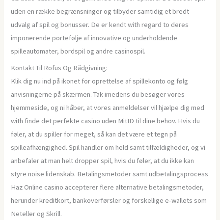
uden en række begrænsninger og tilbyder samtidig et bredt
udvalg af spil og bonusser. De er kendt with regard to deres
imponerende portefølje af innovative og underholdende
spilleautomater, bordspil og andre casinospil.
Kontakt Til Rofus Og Rådgivning:
Klik dig nu ind på ikonet for oprettelse af spillekonto og følg
anvisningerne på skærmen. Tak imedens du besøger vores
hjemmeside, og ni håber, at vores anmeldelser vil hjælpe dig med
with finde det perfekte casino uden MitID til dine behov. Hvis du
føler, at du spiller for meget, så kan det være et tegn på
spilleafhængighed. Spil handler om held samt tilfældigheder, og vi
anbefaler at man helt dropper spil, hvis du føler, at du ikke kan
styre noise lidenskab. Betalingsmetoder samt udbetalingsprocess
Haz Online casino accepterer flere alternative betalingsmetoder,
herunder kreditkort, bankoverførsler og forskellige e-wallets som
Neteller og Skrill.