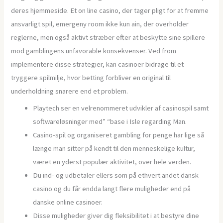
deres hjemmeside. Et on line casino, der tager pligt for at fremme
ansvarligt spil, emergeny room ikke kun ain, der overholder
reglerne, men også aktivt stræber efter at beskytte sine spillere
mod gamblingens unfavorable konsekvenser. Ved from
implementere disse strategier, kan casinoer bidrage til et
tryggere spilmiljø, hvor betting forbliver en original til
underholdning snarere end et problem.
Playtech ser en velrenommeret udvikler af casinospil samt
softwareløsninger med” “base i Isle regarding Man.
Casino-spil og organiseret gambling for penge har lige så
længe man sitter på kendt til den menneskelige kultur,
været en yderst populær aktivitet, over hele verden.
Du ind- og udbetaler ellers som på ethvert andet dansk
casino og du får endda langt flere muligheder end på
danske online casinoer.
Disse muligheder giver dig fleksibilitet i at bestyre dine