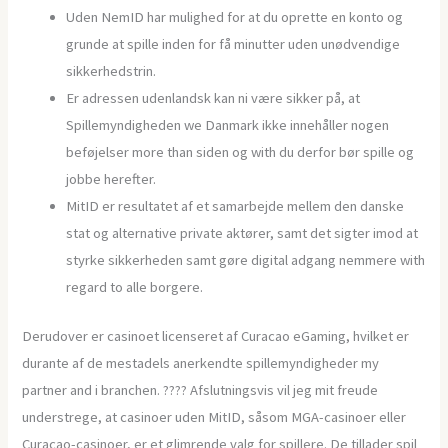
Uden NemID har mulighed for at du oprette en konto og
grunde at spille inden for få minutter uden unødvendige
sikkerhedstrin.
Er adressen udenlandsk kan ni være sikker på, at
Spillemyndigheden we Danmark ikke innehåller nogen
beføjelser more than siden og with du derfor bør spille og
jobbe herefter.
MitID er resultatet af et samarbejde mellem den danske
stat og alternative private aktører, samt det sigter imod at
styrke sikkerheden samt gøre digital adgang nemmere with
regard to alle borgere.
Derudover er casinoet licenseret af Curacao eGaming, hvilket er
durante af de mestadels anerkendte spillemyndigheder my
partner and i branchen. ???? Afslutningsvis vil jeg mit freude
understrege, at casinoer uden MitID, såsom MGA-casinoer eller
Curacao-casinoer, er et glimrende valg for spillere. De tillader spil