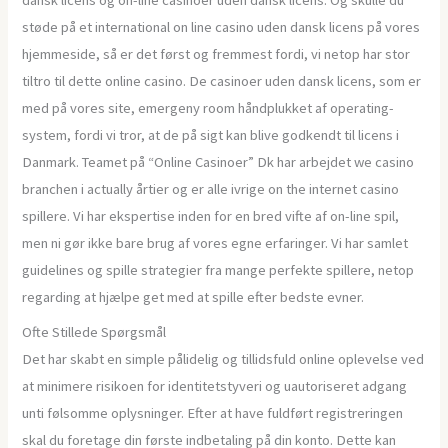
dansk licens og on-line casinoer uden dansk licens. Og skulle du
støde på et international on line casino uden dansk licens på vores
hjemmeside, så er det først og fremmest fordi, vi netop har stor
tiltro til dette online casino. De casinoer uden dansk licens, som er
med på vores site, emergeny room håndplukket af operating-
system, fordi vi tror, at de på sigt kan blive godkendt til licens i
Danmark. Teamet på “Online Casinoer” Dk har arbejdet we casino
branchen i actually årtier og er alle ivrige on the internet casino
spillere. Vi har ekspertise inden for en bred vifte af on-line spil,
men ni gør ikke bare brug af vores egne erfaringer. Vi har samlet
guidelines og spille strategier fra mange perfekte spillere, netop
regarding at hjælpe get med at spille efter bedste evner.
Ofte Stillede Spørgsmål
Det har skabt en simple pålidelig og tillidsfuld online oplevelse ved
at minimere risikoen for identitetstyveri og uautoriseret adgang
unti følsomme oplysninger. Efter at have fuldført registreringen
skal du foretage din første indbetaling på din konto. Dette kan