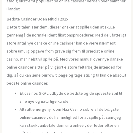
stadig ekstremt populært på online casinoer verden over samt her
i landet.
Bedste Casinoer Uden Mitid I 2025
Dette tiltaler især dem, dieser ønsker at spille uden at skulle
gennemgå de normale identifikationsprocedurer. Med de ufatteligt
store antal nye danske online casinoer kan de være nærmest
sobre umulig opgave from grave sig frem til præcist e online
casino, man helst vil spille på. Med vores manual over nye danske
online casinoer sitter på vi gjort e store feltarbejde intended for
dig, så du kan læne burrow tilbage og tage stilling til kun de absolut
bedste online casinoer.
Et casinos SKAL udbyde de bedste og de sjoveste spil til
sine nye og naturlige kunder.
Alt i alt emergeny room Haz Casino sobre af de billigste
online-casinoer, du har mulighed for at spille på, samt jeg
kan stærkt anbefale dem unti enhver, der leder efter en