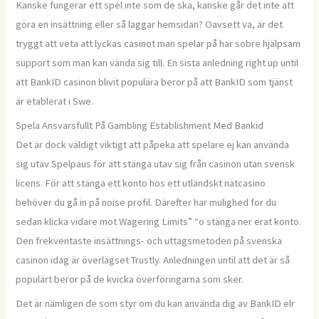
Kanske fungerar ett spel inte som de ska, kanske går det inte att
göra en insättning eller så laggar hemsidan? Oavsett va, är det
tryggt att veta att lyckas casinot man spelar på har sobre hjälpsam
support som man kan vända sig till. En sista anledning right up until
att BankID casinon blivit populära beror på att BankID som tjänst
är etablerat i Swe.
Spela Ansvarsfullt På Gambling Establishment Med Bankid
Det är dock väldigt viktigt att påpeka att spelare ej kan använda
sig utav Spelpaus för att stänga utav sig från casinon utan svensk
licens. För att stänga ett konto hos ett utländskt nätcasino
behöver du gå in på noise profil. Därefter har mulighed for du
sedan klicka vidare mot Wagering Limits” “o stänga ner erat konto.
Den frekventaste insättnings- och uttagsmetoden på svenska
casinon idag är överlägset Trustly. Anledningen until att det är så
populärt beror på de kvicka överföringarna som sker.
Det är nämligen de som styr om du kan använda dig av BankID elr