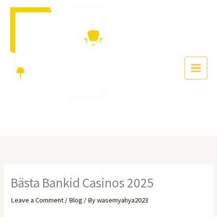
Skip
to
content
Bästa Bankid Casinos 2025
Leave a Comment
/
Blog
/ By
wasemyahya2023