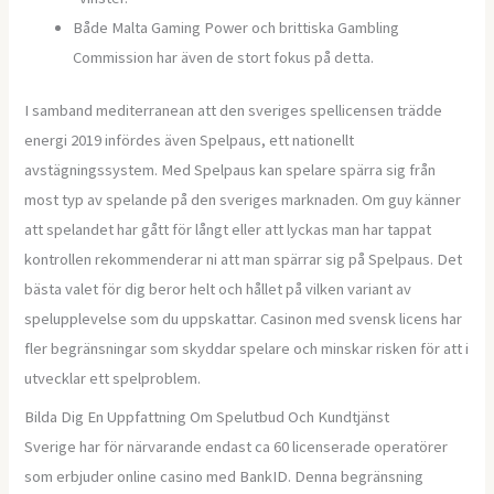
Både Malta Gaming Power och brittiska Gambling
Commission har även de stort fokus på detta.
I samband mediterranean att den sveriges spellicensen trädde
energi 2019 infördes även Spelpaus, ett nationellt
avstägningssystem. Med Spelpaus kan spelare spärra sig från
most typ av spelande på den sveriges marknaden. Om guy känner
att spelandet har gått för långt eller att lyckas man har tappat
kontrollen rekommenderar ni att man spärrar sig på Spelpaus. Det
bästa valet för dig beror helt och hållet på vilken variant av
spelupplevelse som du uppskattar. Casinon med svensk licens har
fler begränsningar som skyddar spelare och minskar risken för att i
utvecklar ett spelproblem.
Bilda Dig En Uppfattning Om Spelutbud Och Kundtjänst
Sverige har för närvarande endast ca 60 licenserade operatörer
som erbjuder online casino med BankID. Denna begränsning