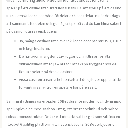
undan verifiering audio-video sin identitet endast för att man
spelar på ett casino utan Traditional bank ID. Att spela på ett casino
utan svensk licens har både fördelar och nackdelar. Nu är det dags
att sammanfatta delen och ge några tips på vad du kan filma säkert
på casinon utan svensk licens.
Ja, många casinon utan svensk licens accepterar USD, GBP
och kryptovalutor.
De har även mängder utav regler och riktlinjer för alla
onlinecasinon att följa – allt för att skapa trygghet hos de
flesta spelare på dessa casinon.
Vissa casinon anser vi helt enkelt att de ej lever upp until de
förväntningar vi tror en spelare har på en sajt.
Sammanfattningsvis erbjuder 30Bet durante modern och dynamisk
spelupplevelse med snabba uttag, ett brett spelutbud och sobre
robust bonusstruktur. Det är ett utmärkt val för get som vill fixa en
flexibel 6 pålitlig plattform utan svensk licens. 30Bet erbjuder en