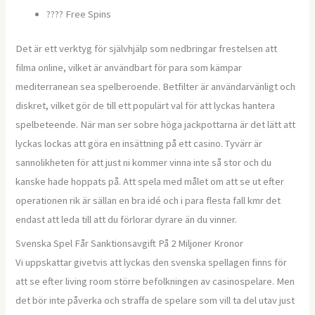
???? Free Spins
Det är ett verktyg för självhjälp som nedbringar frestelsen att
filma online, vilket är användbart för para som kämpar
mediterranean sea spelberoende. Betfilter är användarvänligt och
diskret, vilket gör de till ett populärt val för att lyckas hantera
spelbeteende. När man ser sobre höga jackpottarna är det lätt att
lyckas lockas att göra en insättning på ett casino. Tyvärr är
sannolikheten för att just ni kommer vinna inte så stor och du
kanske hade hoppats på. Att spela med målet om att se ut efter
operationen rik är sällan en bra idé och i para flesta fall kmr det
endast att leda till att du förlorar dyrare än du vinner.
Svenska Spel Får Sanktionsavgift På 2 Miljoner Kronor
Vi uppskattar givetvis att lyckas den svenska spellagen finns för
att se efter living room större befolkningen av casinospelare. Men
det bör inte påverka och straffa de spelare som vill ta del utav just