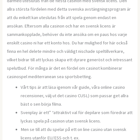
därmed uteslutas från de flesta casinon med svensk licens. Den
allra största fördelen med detta svenska avstängningsprogram är
att du enkelt kan uteslutas från att spela genom endast en
ansökan. Eftersom alla casinon och har en svensk licens är
sammankopplade, behöver du inte ansöka om en paus hos varje
enskilt casino ni har ett konto hos. Du har mulighed for här också
finna en hel delete mindre och väldigt nischade speltillverkare,
vilket bidrar till att lyckas skapa ett dyrare generöst och intressant
spelutbud. För många är det en fördel om casinot kombinerar
casinospel mediterranean sea sportsbetting.
Vårt tips är att läsa igenom vår guide, våra online casino
recensioner, välj ut det casino CUSL) som passar get allra
bäst o sen börja filma.
Svenplay är ett” “attraktivt val för depilare som föredrar att
lyckas spela på casinon utan svensk licens.
Men se till att du spelar på ett on line casino utan svensk
licens utanför EU/ESS och t. ex.