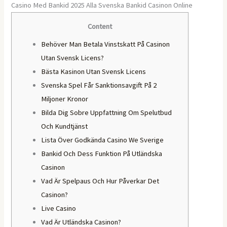
Casino Med Bankid 2025 Alla Svenska Bankid Casinon Online
Content
Behöver Man Betala Vinstskatt På Casinon
Utan Svensk Licens?
Bästa Kasinon Utan Svensk Licens
Svenska Spel Får Sanktionsavgift På 2
Miljoner Kronor
Bilda Dig Sobre Uppfattning Om Spelutbud
Och Kundtjänst
Lista Över Godkända Casino We Sverige
Bankid Och Dess Funktion På Utländska
Casinon
Vad Är Spelpaus Och Hur Påverkar Det
Casinon?
Live Casino
Vad Är Utländska Casinon?