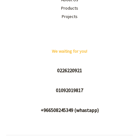
Products
Projects
We waiting for you!
0226220921
01092019817
+966508245349 (whastapp)