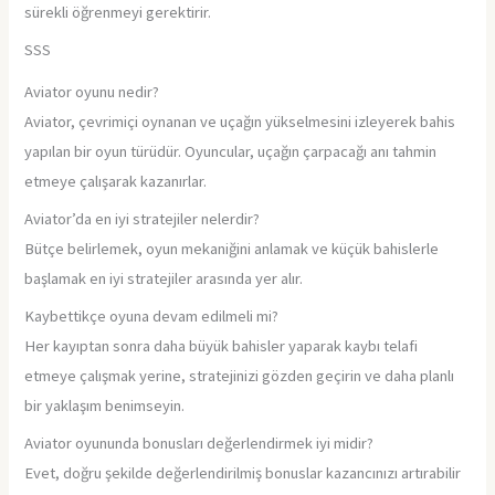
sürekli öğrenmeyi gerektirir.
SSS
Aviator oyunu nedir?
Aviator, çevrimiçi oynanan ve uçağın yükselmesini izleyerek bahis
yapılan bir oyun türüdür. Oyuncular, uçağın çarpacağı anı tahmin
etmeye çalışarak kazanırlar.
Aviator’da en iyi stratejiler nelerdir?
Bütçe belirlemek, oyun mekaniğini anlamak ve küçük bahislerle
başlamak en iyi stratejiler arasında yer alır.
Kaybettikçe oyuna devam edilmeli mi?
Her kayıptan sonra daha büyük bahisler yaparak kaybı telafi
etmeye çalışmak yerine, stratejinizi gözden geçirin ve daha planlı
bir yaklaşım benimseyin.
Aviator oyununda bonusları değerlendirmek iyi midir?
Evet, doğru şekilde değerlendirilmiş bonuslar kazancınızı artırabilir