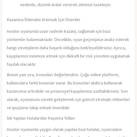
nedenle, düzenli aralar vererek zihninizi tazeleyin.
Kazanma İhtimalini Artırmak İçin Öneriler
Aviator oyununda uzun vadede kazanç sağlamak için bazı
yöntemler bulunmaktadır. Öncelikle, oyun geçmişinizi analiz ederek
hangi stratejilerin daha başarılı olduğunu belirleyebilirsiniz. Ayrıca,
kayıplarınızı minimize etmek için dikkatli bir risk yönetimi uygulamak
faydalı olacaktır.
Bunun yanı sıra, bonusları değerlendirin. Çoğu online platform,
kullanıcılara farklı bonuslar sunar. Bu bonusları akıllıca kullanarak
kazancınızı artırabilir ve potansiyel kayıplarınızı azaltabilirsiniz. Son
olarak, oyununuzu sürekli geliştirmek için güncel stratejik rehberleri
ve ipuçlarını takip etmek önemlidir.
Sık Yapılan Hatalardan Kaçınma Yolları
Aviator oyununda yaygın olarak yapılan bazı hatalar, oyuncuların