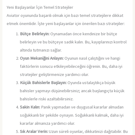
Yeni Başlayanlar İçin Temel Stratejiler
Aviator oyununda başarılı olmak için bazı temel stratejilere dikkat
etmek önemlidir. İşte yeni başlayanlar için önerilen bazı stratejiler:
Bütçe Belirleyin:
Oynamadan önce kendinize bir bütçe
belirleyin ve bu bütçeye sadık kalın. Bu, kayıplarınızı kontrol
altında tutmanızı sağlar.
Oyun Mekaniğini Anlayın:
Oyunun nasıl çalıştığını ve hangi
faktörlerin sonucu etkileyebileceğini öğrenin. Bu, daha iyi
stratejiler geliştirmenize yardımcı olur.
Küçük Bahislerle Başlayın:
Oyunda ustalaştıkça büyük
bahisler yapmayı düşünebilirsiniz; ancak başlangıçta küçük
bahislerle riski azaltabilirsiniz.
Sakin Kalın:
Panik yapmadan ve duygusal kararlar almadan
soğukkanlı bir şekilde oynayın. Soğukkanlı kalmak, daha iyi
kararlar almanıza yardımcı olur.
Sık Aralar Verin:
Uzun süreli oyunlar, dikkatinizi dağıtabilir. Bu