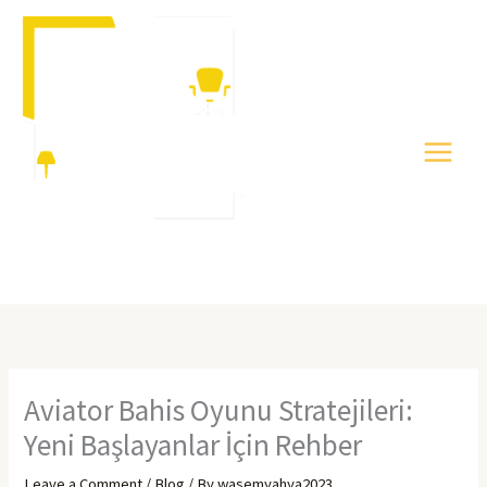
Skip
to
content
Aviator Bahis Oyunu Stratejileri:
Yeni Başlayanlar İçin Rehber
Leave a Comment
/
Blog
/ By
wasemyahya2023