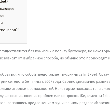
xbet?
ивающее
бет
ии
сионалов?”
осуществляется без комиссии а пользу букмекера, но некотор
ых зависят от выбранное способа, но обычно это происходит 
обраться, что собой представляет русскими сайт 1xBet. Сразу
рии сетевого беттинга с 2007 года. Сервис динамично развив
ольше игровых возможностей. Некоторые пользователи экск
случае возникновения проблем или вопросов. Же, клиенты 1xb
спользовавшись предложением а уникальном разделе «Магазин