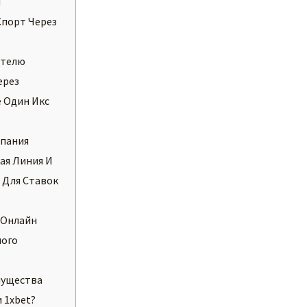
и
Спорт Через
ателю
ерез
 Один Икс
мпания
ая Линия И
 Для Ставок
 Онлайн
ого
мущества
 1xbet?