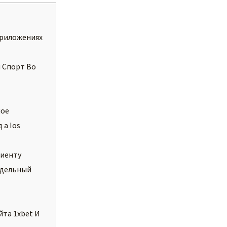
Приложениях
 Спорт Во
ное
 а Ios
лиенту
тдельный
та 1xbet И