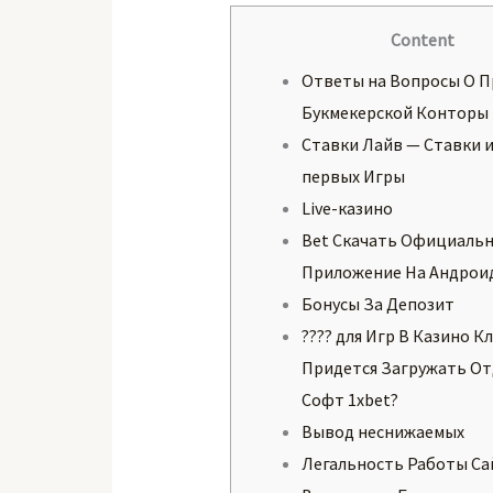
Content
Ответы на Вопросы О 
Букмекерской Конторы
Ставки Лайв — Ставки и
первых Игры
Live-казино
Bet Скачать Официаль
Приложение На Андроид
Бонусы За Депозит
???? для Игр В Казино К
Придется Загружать О
Софт 1xbet?
Вывод неснижаемых
Легальность Работы Сай