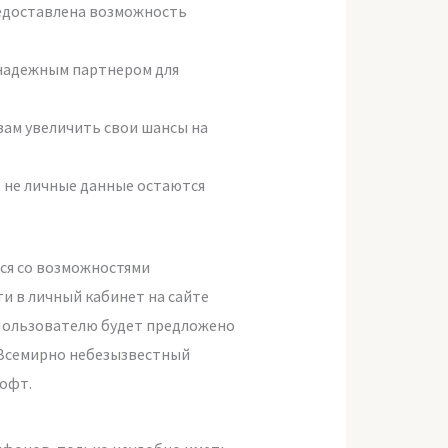
редоставлена возможность
 надежным партнером для
вам увеличить свои шансы на
не личные данные остаются
ься со возможностями
ти в личный кабинет на сайте
 Пользователю будет предложено
 Всемирно небезызвестный
офт.