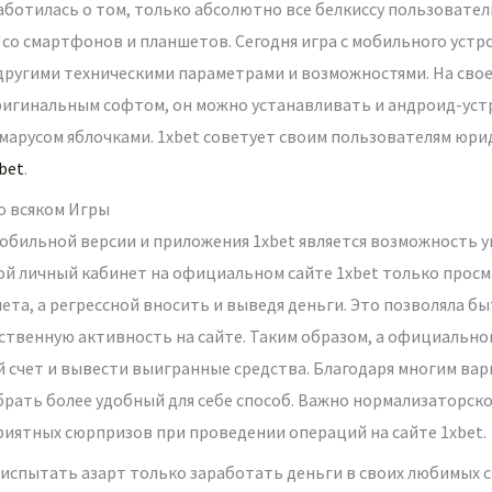
ботилась о том, только абсолютно все белкиссу пользователи
 со смартфонов и планшетов. Сегодня игра с мобильного устро
ругими техническими параметрами и возможностями. На сво
гинальным софтом, он можно устанавливать и андроид-устро
арусом яблочками. 1xbet советует своим пользователям юри
bet
.
о всяком Игры
бильной версии и приложения 1xbet является возможность у
вой личный кабинет на официальном сайте 1xbet только прос
ета, а регрессной вносить и выведя деньги. Это позволяла б
твенную активность на сайте. Таким образом, а официально
 счет и вывести выигранные средства. Благодаря многим ва
ать более удобный для себе способ. Важно нормализаторско
риятных сюрпризов при проведении операций на сайте 1xbet.
испытать азарт только заработать деньги в своих любимых 