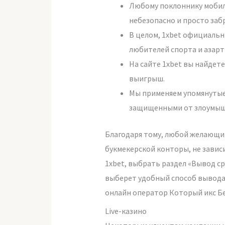
Любому поклоннику мобил
небезопасно и просто заб
В целом, 1xbet официальн
любителей спорта и азарт
На сайте 1xbet вы найдет
выигрыш.
Мы применяем упомянутые
защищенными от злоумыш
Благодаря тому, любой желающий
букмекерской конторы, не завис
1xbet, выбрать раздел «Вывод с
выберет удобный способ вывода,
онлайн оператор Который икс Б
Live-казино