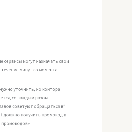
ые сервисы могут назначать свои
и течение минут со момента
 нужно уточнить, но контора
ается, со каждым разом
лавов советуют обращаться в”
et должно получить промокод в
 промокодов».