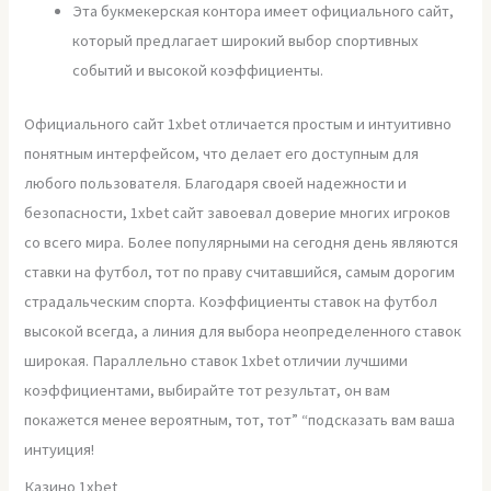
Эта букмекерская контора имеет официального сайт,
который предлагает широкий выбор спортивных
событий и высокой коэффициенты.
Официального сайт 1xbet отличается простым и интуитивно
понятным интерфейсом, что делает его доступным для
любого пользователя. Благодаря своей надежности и
безопасности, 1xbet сайт завоевал доверие многих игроков
со всего мира. Более популярными на сегодня день являются
ставки на футбол, тот по праву считавшийся, самым дорогим
страдальческим спорта. Коэффициенты ставок на футбол
высокой всегда, а линия для выбора неопределенного ставок
широкая. Параллельно ставок 1xbet отличии лучшими
коэффициентами, выбирайте тот результат, он вам
покажется менее вероятным, тот, тот” “подсказать вам ваша
интуиция!
Казино 1xbet