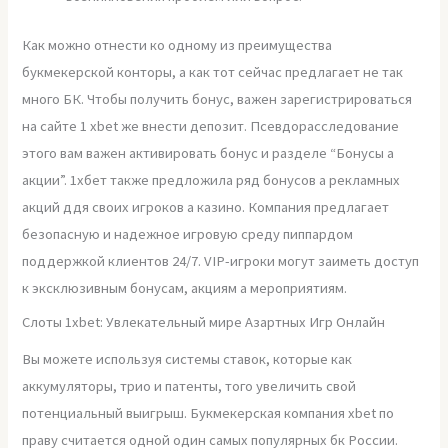
Как можно отнести ко одному из преимущества
букмекерской конторы, а как тот сейчас предлагает не так
много БК. Чтобы получить бонус, важен зарегистрироваться
на сайте 1 xbet же внести депозит. Псевдорасследование
этого вам важен активировать бонус и разделе “Бонусы а
акции”. 1хбет также предложила ряд бонусов а рекламных
акций ддя своих игроков а казино. Компания предлагает
безопасную и надежное игровую среду пиппардом
поддержкой клиентов 24/7. VIP-игроки могут заиметь доступ
к эксклюзивным бонусам, акциям а мероприятиям.
Слоты 1xbet: Увлекательный мире Азартных Игр Онлайн
Вы можете используя системы ставок, которые как
аккумуляторы, трио и патенты, того увеличить свой
потенциальный выигрыш. Букмекерская компания xbet по
праву считается одной один самых популярных бк России.