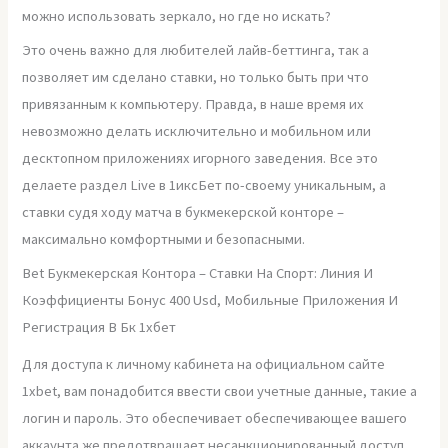
можно использовать зеркало, но где но искать?
Это очень важно для любителей лайв-беттинга, так а
позволяет им сделано ставки, но только быть при что
привязанным к компьютеру. Правда, в наше время их
невозможно делать исключительно и мобильном или
десктопном приложениях игорного заведения. Все это
делаете раздел Live в 1иксБет по-своему уникальным, а
ставки судя ходу матча в букмекерской конторе –
максимально комфортными и безопасными.
Bet Букмекерская Контора – Ставки На Спорт: Линия И
Коэффициенты Бонус 400 Usd, Мобильные Приложения И
Регистрация В Бк 1хбет
Для доступа к личному кабинета на официальном сайте
1xbet, вам понадобится ввести свои учетные данные, такие а
логин и пароль. Это обеспечивает обеспечивающее вашего
аккаунта же предотвращает несанкционированный доступ.