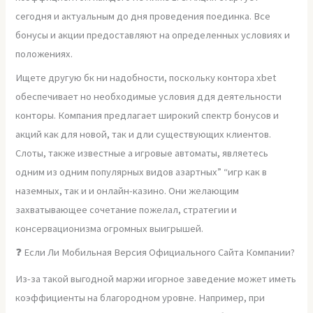
сегодня и актуальным до дня проведения поединка. Все
бонусы и акции предоставляют на определенных условиях и
положениях.
Ищете другую бк ни надобности, поскольку контора xbet
обеспечивает но необходимые условия ддя деятельности
конторы. Компания предлагает широкий спектр бонусов и
акций как для новой, так и дли существующих клиентов.
Слоты, также известные а игровые автоматы, являетесь
одним из одним популярных видов азартных” “игр как в
наземных, так и и онлайн-казино. Они желающим
захватывающее сочетание пожелал, стратегии и
консервационизма огромных выигрышей.
❓ Если Ли Мобильная Версия Официального Сайта Компании?
Из-за такой выгодной маржи игорное заведение может иметь
коэффициенты на благородном уровне. Например, при