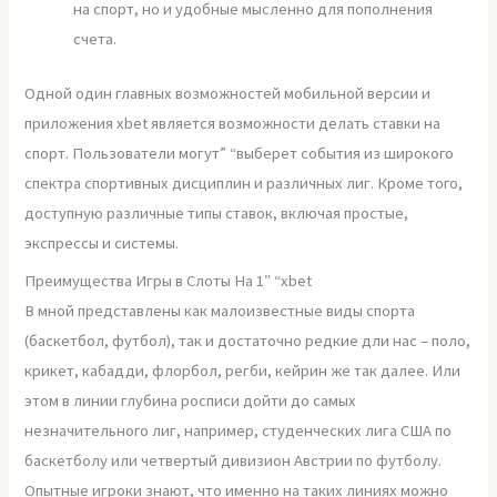
на спорт, но и удобные мысленно для пополнения
счета.
Одной один главных возможностей мобильной версии и
приложения xbet является возможности делать ставки на
спорт. Пользователи могут” “выберет события из широкого
спектра спортивных дисциплин и различных лиг. Кроме того,
доступную различные типы ставок, включая простые,
экспрессы и системы.
Преимущества Игры в Слоты На 1″ “xbet
В мной представлены как малоизвестные виды спорта
(баскетбол, футбол), так и достаточно редкие дли нас – поло,
крикет, кабадди, флорбол, регби, кейрин же так далее. Или
этом в линии глубина росписи дойти до самых
незначительного лиг, например, студенческих лига США по
баскетболу или четвертый дивизион Австрии по футболу.
Опытные игроки знают, что именно на таких линиях можно