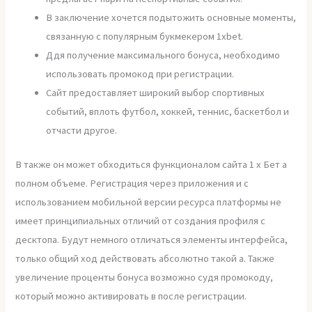
В заключение хочется подытожить основные моменты,
связанную с популярным букмекером 1xbet.
Ддя получение максимального бонуса, необходимо
использовать промокод при регистрации.
Сайт предоставляет широкий выбор спортивных
событий, вплоть футбол, хоккей, теннис, баскетбол и
отчасти другое.
В также он может обходиться функционалом сайта 1 х Бет а
полном объеме. Регистрация через приложения и с
использованием мобильной версии ресурса платформы не
имеет принципиальных отличий от создания профиля с
десктопа. Будут немного отличаться элементы интерфейса,
только общий ход действовать абсолютно такой а. Также
увеличение проценты бонуса возможно судя промокоду,
который можно активировать в после регистрации.