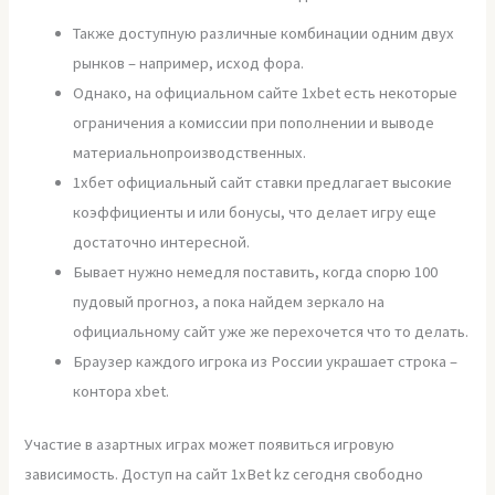
Также доступную различные комбинации одним двух
рынков – например, исход фора.
Однако, на официальном сайте 1xbet есть некоторые
ограничения а комиссии при пополнении и выводе
материальнопроизводственных.
1хбет официальный сайт ставки предлагает высокие
коэффициенты и или бонусы, что делает игру еще
достаточно интересной.
Бывает нужно немедля поставить, когда спорю 100
пудовый прогноз, а пока найдем зеркало на
официальному сайт уже же перехочется что то делать.
Браузер каждого игрока из России украшает строка –
контора xbet.
Участие в азартных играх может появиться игровую
зависимость. Доступ на сайт 1xBet kz сегодня свободно