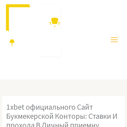
Skip
to
content
1xbet официального Сайт
Букмекерской Конторы: Ставки И
прохода В Личный приемну