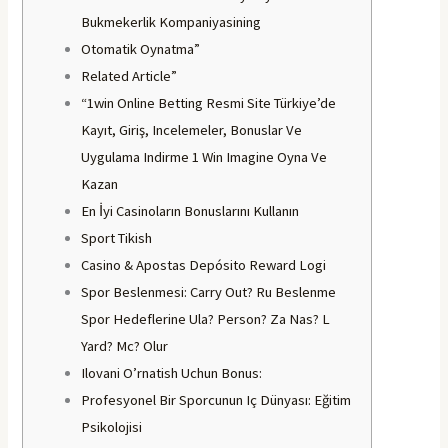
Bukmekerlik Kompaniyasining
Otomatik Oynatma”
Related Article”
“1win Online Betting Resmi Site Türkiye’de
Kayıt, Giriş, Incelemeler, Bonuslar Ve
Uygulama Indirme 1 Win Imagine Oyna Ve
Kazan
En İyi Casinoların Bonuslarını Kullanın
Sport Tikish​
Casino & Apostas Depósito Reward Logi
Spor Beslenmesi: Carry Out? Ru Beslenme
Spor Hedeflerine Ula? Person? Za Nas? L
Yard? Mc? Olur
Ilovani O’rnatish Uchun Bonus:
Profesyonel Bir Sporcunun Iç Dünyası: Eğitim
Psikolojisi