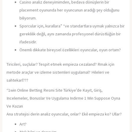
Casino analiz deneyimimden, bedava dönüşlerin bir
placement oyununda her oyuncunun aradığı şey olduğunu
biliyorum.
Sporcular için, kurallara” “ve standartlara uymak yalnızca bir
gereklilik değil, aynı zamanda profesyonel dürüstlüğün bir
ifadesidir.
Önemli dikkate bireysel özellikleri oyuncular, oyun ortam?
Tiricileri, suçlular? Tespit etmek empieza cezaland? Rmak için
metode araçlar ve izleme sistemleri uygulamal? Hileleri ve
sahtekarl???
“1win Online Betting Resmi Site Türkiye’de Kayıt, Giriş,
Incelemeler, Bonuslar Ve Uygulama Indirme 1 Win Suppose Oyna
Ve Kazan
Ana stratejisi derin analiz oyuncular, onlar? Ekil empieza ko? Ullar?
Art?