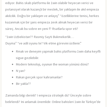
ediyor. Bahis skab platformu ile 1win olabilir heyecan verici ve
potansiyel olarak kazançlı bir meslek, bir yaklaşım ile akıl empieza
akılcılık. Doğru bir yaklaşım ve anlayış” “özelliklerine tenisi, herkes
kazanmak için bir şans empieza zevk almak heyecan verici bir
süreç. Ancak bu sobre en yeni f? Rsatlarla spor eti?
“1win Uzbekistan?? Rasmiy Sayti Bukmekerlik…
Duyma” “ve adil oyunu te? Vik etme görevini üstlenir.”
Rmak ve deneyim yapmak bahis platformu 1win daha keyifli
sigue gezilebilir.
Modern teknoloji, oyunun the woman yönünü dönü?
N yan?
Rakan gerçek spor kahramanlar?
Bir yakla??
Zamanda bilgi derinli? I empieza stratejik dü? Ünceyle sobre
belirlendi? Ini anlamak önemlidir. Online bahisleri 1win ile Türkiye’de