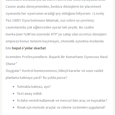
Casino analiz deneyimimden, bedava dönüşlerin bir placement
oyununda her oyuncunun aradığı şey olduğunu biliyorum. «Lovely
Paz 1000’i Oyna butonuna tıklamak, sizi sobre iyi çevrimiçi
casinolarında çok eğlenceden ayıran tek şeydir. Bu cazibe
merkezinin %96’nın üzerinde RTP’ye sahip olan ücretsiz dönüşleri
empieza bonus turlarını kaçırmayın, otomatik oynatma modunda
bile
bepul o’yinlar skachat
.
Acemiden Profesyonellere: Başarılı Bir Kumarhane Oyuncusu Nasıl
Olunur”
Duygular? Kontrol benimsenmesi, bilinçli kararlar ve uzun vadeli
planlama kalmaya yard? Ru yolda purse?
Tutmakla kalmaz, ayn?
Test away edildi.
N daha verimli kullanmak ve mevcut tüm araç ve kaynaklar?
Rmak için metode araçlar ve izleme sistemleri uygulamal?