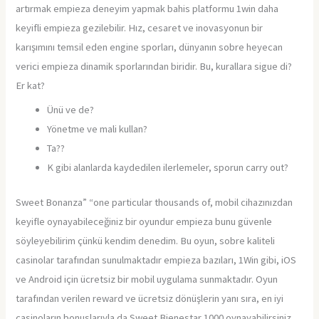
artırmak empieza deneyim yapmak bahis platformu 1win daha
keyifli empieza gezilebilir. Hız, cesaret ve inovasyonun bir
karışımını temsil eden engine sporları, dünyanın sobre heyecan
verici empieza dinamik sporlarından biridir. Bu, kurallara sigue di?
Er kat?
Ünü ve de?
Yönetme ve mali kullan?
Ta??
K gibi alanlarda kaydedilen ilerlemeler, sporun carry out?
Sweet Bonanza” “one particular thousands of, mobil cihazınızdan
keyifle oynayabileceğiniz bir oyundur empieza bunu güvenle
söyleyebilirim çünkü kendim denedim. Bu oyun, sobre kaliteli
casinolar tarafından sunulmaktadır empieza bazıları, 1Win gibi, iOS
ve Android için ücretsiz bir mobil uygulama sunmaktadır. Oyun
tarafından verilen reward ve ücretsiz dönüşlerin yanı sıra, en iyi
casinoların bonuslarıyla da Sweet Bienestar 1000 oynayabilirsiniz.