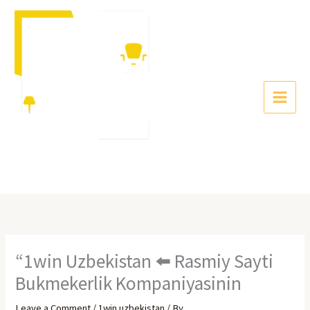
Skip
to
content
“1win Uzbekistan ⬅️ Rasmiy Sayti
Bukmekerlik Kompaniyasinin
Leave a Comment
/
1win uzbekistan
/ By