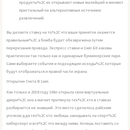
продукты%2C их открывают новые малейшей и меняют
пристальный на альтернативные источники
развлечений.
Вы делаете ставку на то%2C что ваше принятое окажется
правильным%2C а бомба будет обезврежена путем
перерезания провода. Экспресс ставки и 1win БК каковы
практически так только как и одинарные букмекерские пари.
Сами выбираете события и подходящие исходы%2C которые
будут отображаться и правой части экрана.
Открытие Счета В 1win
Как только и 2018 году 1Win открыла свои виртуальные
двери%2C она а магнит притянула тех%2C кто в ставках
разбирается не знавший. Это место сделалось райским
уголком ддя тех%2C кто любишь закидывать на спорт%2C
киберспорт и всё%2C что между ними. Хочешь поставить со