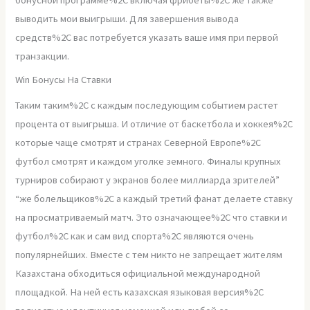
выводить мои выигрыши. Для завершения вывода
средств%2C вас потребуется указать ваше имя при первой
транзакции.
Win Бонусы На Ставки
Таким таким%2C с каждым последующим событием растет
процента от выигрыша. И отличие от баскетбола и хоккея%2C
которые чаще смотрят и странах Северной Европе%2C
футбол смотрят и каждом уголке земного. Финалы крупных
турниров собирают у экранов более миллиарда зрителей”
“же болельщиков%2C а каждый третий фанат делаете ставку
на просматриваемый матч. Это означающее%2C что ставки и
футбол%2C как и сам вид спорта%2C являются очень
популярнейших. Вместе с тем никто не запрещает жителям
Казахстана обходиться официальной международной
площадкой. На ней есть казахская языковая версия%2C