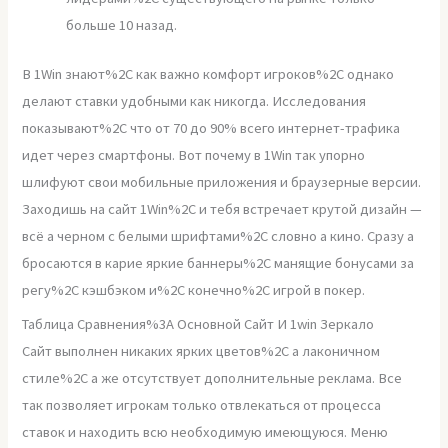
больше 10 назад.
В 1Win знают%2C как важно комфорт игроков%2C однако
делают ставки удобными как никогда. Исследования
показывают%2C что от 70 до 90% всего интернет-трафика
идет через смартфоны. Вот почему в 1Win так упорно
шлифуют свои мобильные приложения и браузерные версии.
Заходишь на сайт 1Win%2C и тебя встречает крутой дизайн —
всё а черном с белыми шрифтами%2C словно а кино. Сразу а
бросаются в карие яркие баннеры%2C манящие бонусами за
регу%2C кэшбэком и%2C конечно%2C игрой в покер.
Таблица Сравнения%3A Основной Сайт И 1win Зеркало
Сайт выполнен никаких ярких цветов%2C а лаконичном
стиле%2C а же отсутствует дополнительные реклама. Все
так позволяет игрокам только отвлекаться от процесса
ставок и находить всю необходимую имеющуюся. Меню