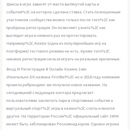
Шансы в игре зависят от масти вытянутой карты и
события%2C на которое сделана ставка. Стать полноценным
участником сообщества можно только после того%2C как
пройдены регистрация. Он позволяет узнать%2C как
выглядит игра и немного раз ее протестировать.
Например%2C Aviator (одна из популярнейших игр на
платформе) тестового режима не есть. Кроме того%2C
никаких регистрации нельзя играть на реальные приличные.
Вход И Регистрация В Онлайн Казино 1win
Изначально БК названа FirstBet%2C но и 2018 году компания
провела ребрендинг же получила новое название. На
сегодняшний следующее контора предлагает
пользователями заключать пари в спортивные события а
виртуальный спорт%2C игры в казино%2C слоты и многое
другое. На территории России%2C официальный сайт 1WIN
может быть заблокирован Роскомнадзором. Однако игроки