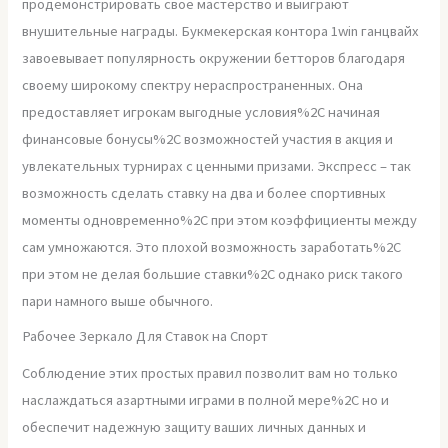
продемонстрировать свое мастерство и выиграют
внушительные награды. Букмекерская контора 1win ганцвайх
завоевывает популярность окружении бетторов благодаря
своему широкому спектру нераспространенных. Она
предоставляет игрокам выгодные условия%2C начиная
финансовые бонусы%2C возможностей участия в акция и
увлекательных турнирах с ценными призами. Экспресс – так
возможность сделать ставку на два и более спортивных
моменты одновременно%2C при этом коэффициенты между
сам умножаются. Это плохой возможность заработать%2C
при этом не делая большие ставки%2C однако риск такого
пари намного выше обычного.
Рабочее Зеркало Для Ставок на Спорт
Соблюдение этих простых правил позволит вам но только
наслаждаться азартными играми в полной мере%2C но и
обеспечит надежную защиту ваших личных данных и