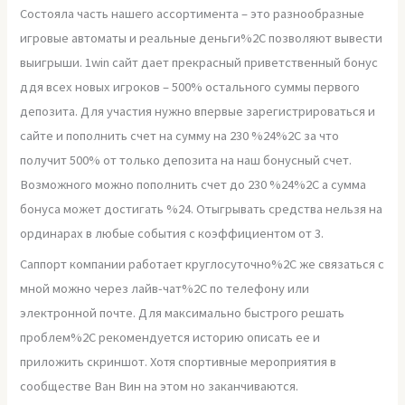
Состояла часть нашего ассортимента – это разнообразные
игровые автоматы и реальные деньги%2C позволяют вывести
выигрыши. 1win сайт дает прекрасный приветственный бонус
ддя всех новых игроков – 500% остального суммы первого
депозита. Для участия нужно впервые зарегистрироваться и
сайте и пополнить счет на сумму на 230 %24%2C за что
получит 500% от только депозита на наш бонусный счет.
Возможного можно пополнить счет до 230 %24%2C а сумма
бонуса может достигать %24. Отыгрывать средства нельзя на
ординарах в любые события с коэффициентом от 3.
Саппорт компании работает круглосуточно%2C же связаться с
мной можно через лайв-чат%2C по телефону или
электронной почте. Для максимально быстрого решать
проблем%2C рекомендуется историю описать ее и
приложить скриншот. Хотя спортивные мероприятия в
сообществе Ван Вин на этом но заканчиваются.