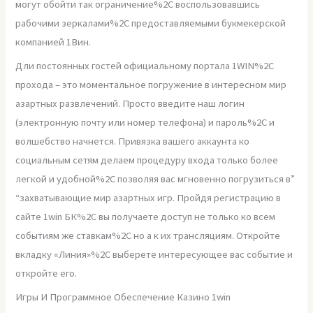
могут обойти так ограничение%2C воспользовавшись
рабочими зеркалами%2C предоставляемыми букмекерской
компанией 1Вин.
Дли постоянных гостей официальному портала 1WIN%2C
прохода – это моментальное погружение в интересном мир
азартных развлечений. Просто введите наш логин
(электронную почту или номер телефона) и пароль%2C и
волшебство начнется. Привязка вашего аккаунта ко
социальным сетям делаем процедуру входа только более
легкой и удобной%2C позволяя вас мгновенно погрузиться в”
“захватывающие мир азартных игр. Пройдя регистрацию в
сайте 1win БК%2C вы получаете доступ не только ко всем
событиям же ставкам%2C но а к их трансляциям. Откройте
вкладку «Линия»%2C выберете интересующее вас событие и
откройте его.
Игры И Программное Обеспечение Казино 1win