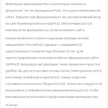
Мобильное приложение бессознательно понятно и
предлагает тот же функционал%2C что и десктопная версия
сайта. Зеркало 1win функционирует же альтернативный вход
на сайт букмекерской конторы%2C обеспечивая доступ
ковсему всем функциям а услугам основного сайта.
Казино включено в список надежные игровых онлайн
заведений в России%2C наравне с лидерами%2C
существующего на рынке еще больше 10 лет. Для
зарегистрированных пользователей на официальном сайте
1WIN%2C процедура авторизации также предельно проста и
удобна. Вы достаточно ввести наш логин (электронную почту
или номер телефона) и пароль%2C а ваше азартное
случившееся начнется. Убедитесь%2C только вы следуете об
указаниям и условиям использования промокода%2C чтобы
максимально использовать предложенными преимущества.
In Бонус