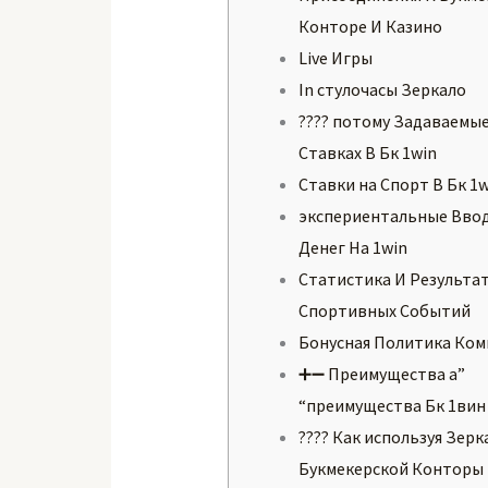
Конторе И Казино
Live Игры
In стулочасы Зеркало
???? потому Задаваемы
Ставках В Бк 1win
Ставки на Спорт В Бк 1w
экспериентальные Вво
Денег На 1win
Статистика И Результа
Спортивных Событий
Бонусная Политика Ко
➕➖ Преимущества а”
“преимущества Бк 1вин
???? Как используя Зерк
Букмекерской Конторы