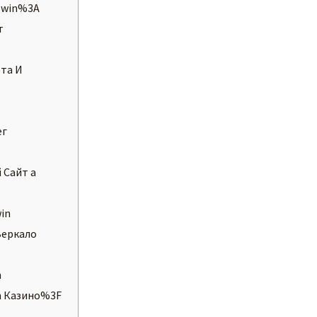
1win%3A
т
рта И
ег
 Сайт а
in
Зеркало
n
n Казино%3F