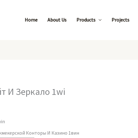
Home
About Us
Products
Projects
т И Зеркало 1wi
in
кмекерской Конторы И Казино 1вин