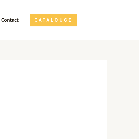
Contact
CATALOUGE