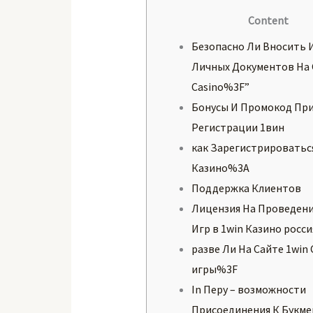
Content
Безопасно Ли Вносить
Личных Документов На 
Casino%3F”
Бонусы И Промокод Пр
Регистрации 1вин
как Зарегистрироватьс
Казино%3A
Поддержка Клиентов
Лицензия На Проведени
Игр в 1win Казино росси
разве Ли На Сайте 1win C
игры%3F
In Перу – возможности
Присоединения К Букме