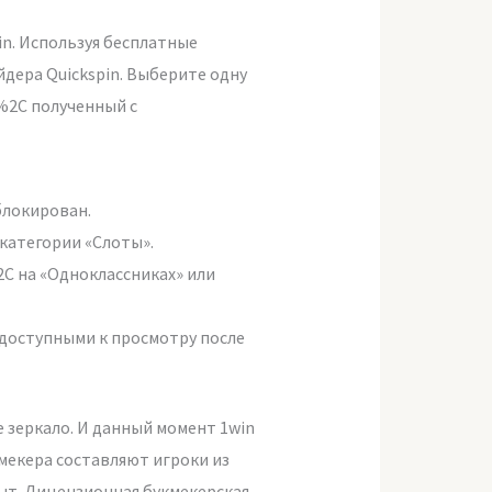
n. Используя бесплатные
йдера Quickspin. Выберите одну
%2C полученный с
блокирован.
категории «Слоты».
C на «Одноклассниках» или
 доступными к просмотру после
 зеркало. И данный момент 1win
мекера составляют игроки из
рыт. Лицензионная букмекерская