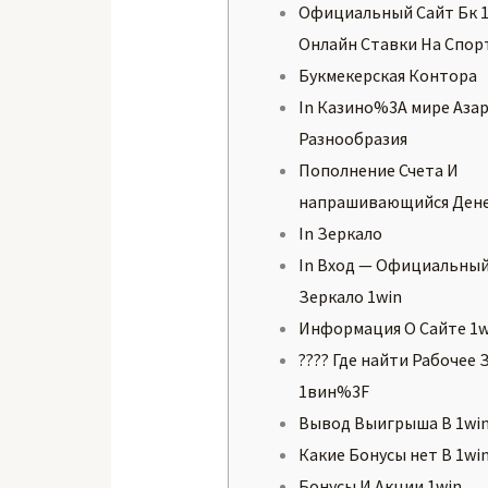
Официальный Сайт Бк 
Онлайн Ставки На Спор
Букмекерская Контора
In Казино%3A мире Аза
Разнообразия
Пополнение Счета И
напрашивающийся Ден
In Зеркало
In Вход — Официальный
Зеркало 1win
Информация О Сайте 1w
???? Где найти Рабочее 
1вин%3F
Вывод Выигрыша В 1wi
Какие Бонусы нет В 1wi
Бонусы И Акции 1win