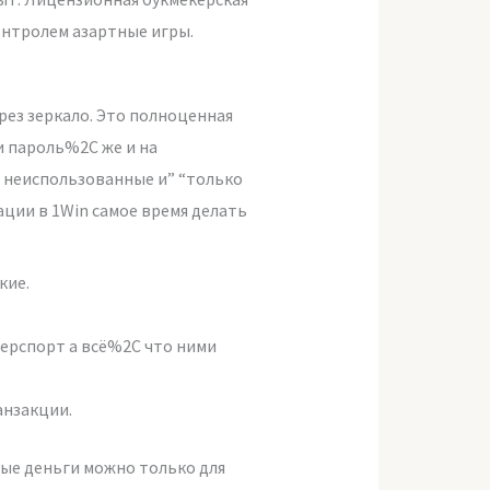
онтролем азартные игры.
рез зеркало. Это полноценная
и пароль%2C же и на
C неиспользованные и” “только
ации в 1Win самое время делать
кие.
берспорт а всё%2C что ними
анзакции.
ные деньги можно только для