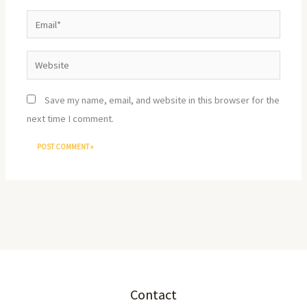
Email*
Website
Save my name, email, and website in this browser for the
next time I comment.
Contact