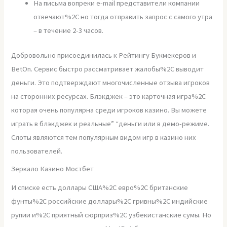
На письма вопреки e-mail представители компании
отвечают%2C но тогда отправить запрос с самого утра
– в течение 2-3 часов.
Добровольно присоединилась к Рейтингу Букмекеров и
BetOn. Сервис быстро рассматривает жалобы%2C выводит
деньги. Это подтверждают многочисленные отзыва игроков
на сторонних ресурсах. Блэкджек – это карточная игра%2C
которая очень популярна среди игроков казино. Вы можете
играть в блэкджек и реальные” “деньги или в демо-режиме.
Слоты являются тем популярным видом игр в казино них
пользователей.
Зеркало Казино Мостбет
И списке есть доллары США%2C евро%2C британские
фунты%2C российские доллары%2C гривны%2C индийские
рупии и%2C приятный сюрприз%2C узбекистанские сумы. Но