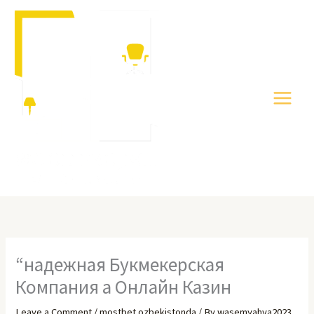
Skip
to
content
“надежная Букмекерская
Компания а Онлайн Казин
Leave a Comment
/
mostbet ozbekistonda
/ By
wasemyahya2023