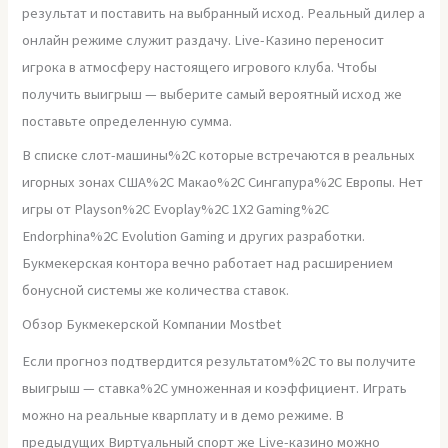
результат и поставить на выбранный исход. Реальный дилер а
онлайн режиме служит раздачу. Live-Казино переносит
игрока в атмосферу настоящего игрового клуба. Чтобы
получить выигрыш — выберите самый вероятный исход же
поставьте определенную сумма.
В списке слот-машины%2C которые встречаются в реальных
игорных зонах США%2C Макао%2C Сингапура%2C Европы. Нет
игры от Playson%2C Evoplay%2C 1X2 Gaming%2C
Endorphina%2C Evolution Gaming и других разработки.
Букмекерская контора вечно работает над расширением
бонусной системы же количества ставок.
Обзор Букмекерской Компании Mostbet
Если прогноз подтвердится результатом%2C то вы получите
выигрыш — ставка%2C умноженная и коэффициент. Играть
можно на реальные кварплату и в демо режиме. В
предыдущих Виртуальный спорт же Live-казино можно