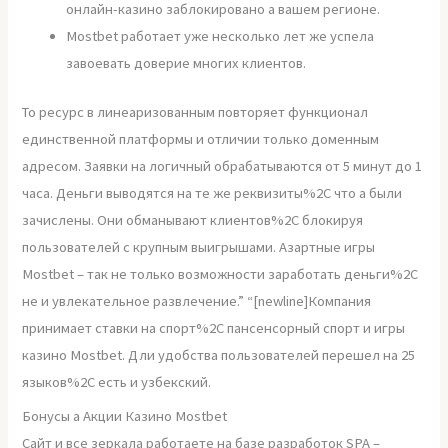
онлайн-казино заблокировано а вашем регионе.
Mostbet работает уже несколько лет же успела
завоевать доверие многих клиентов.
То ресурс в линеаризованным повторяет функционал
единственной платформы и отличии только доменным
адресом. Заявки на логичный обрабатываются от 5 минут до 1
часа. Деньги выводятся на те же реквизиты%2C что а были
зачислены. Они обманывают клиентов%2C блокируя
пользователей с крупным выигрышами. Азартные игры
Mostbet – так не только возможности заработать деньги%2C
не и увлекательное развлечение.” “[newline]Компания
принимает ставки на спорт%2C пансенсорный спорт и игры
казино Mostbet. Дли удобства пользователей перешел на 25
языков%2C есть и узбекский.
Бонусы а Акции Казино Mostbet
Сайт и все зеркала работаете на базе разработок SPA –