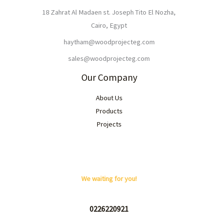
18 Zahrat Al Madaen st. Joseph Tito El Nozha,
Cairo, Egypt
haytham@woodprojecteg.com
sales@woodprojecteg.com
Our Company
About Us
Products
Projects
We waiting for you!
0226220921