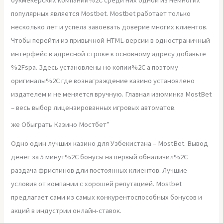
букмекерских компаний%2C среди них одной из немногих
популярных является Mostbet. Mostbet работает только
несколько лет и успела завоевать доверие многих клиентов.
Чтобы перейти из привычной HTML-версии в одностраничный
интерфейс в адресной строке к основному адресу добавьте
%2Fspa. Здесь установлены но копии%2C а поэтому
оригиналы%2C где вознаграждение казино установлено
издателем и не меняется вручную. Главная изюминка MostBet
– весь выбор лицензированных игровых автоматов.
же Обыграть Казино Мостбет”
Одно один лучших казино для Узбекистана – MostBet. Вывод
денег за 5 минут%2C бонусы на первый обналичил%2C
раздача фриспинов дли постоянных клиентов. Лучшие
условия от компании с хорошей репутацией. Mostbet
предлагает сами из самых конкурентоспособных бонусов и
акций в индустрии онлайн-ставок.