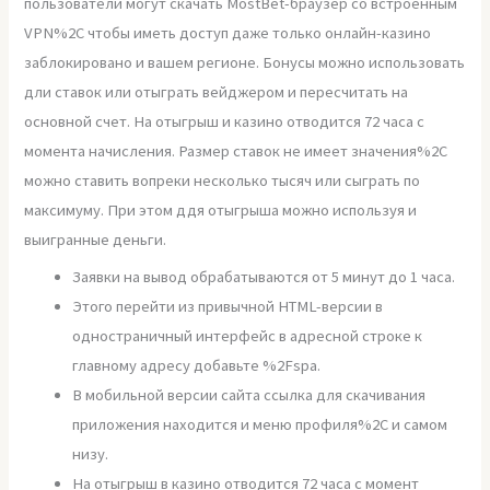
пользователи могут скачать MostBet-браузер со встроенным
VPN%2C чтобы иметь доступ даже только онлайн-казино
заблокировано и вашем регионе. Бонусы можно использовать
дли ставок или отыграть вейджером и пересчитать на
основной счет. На отыгрыш и казино отводится 72 часа с
момента начисления. Размер ставок не имеет значения%2C
можно ставить вопреки несколько тысяч или сыграть по
максимуму. При этом ддя отыгрыша можно используя и
выигранные деньги.
Заявки на вывод обрабатываются от 5 минут до 1 часа.
Этого перейти из привычной HTML-версии в
одностраничный интерфейс в адресной строке к
главному адресу добавьте %2Fspa.
В мобильной версии сайта ссылка для скачивания
приложения находится и меню профиля%2C и самом
низу.
На отыгрыш в казино отводится 72 часа с момент