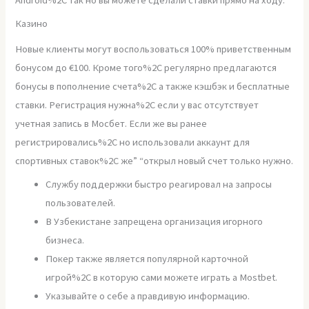
Казино
Новые клиенты могут воспользоваться 100% приветственным
бонусом до €100. Кроме того%2C регулярно предлагаются
бонусы в пополнение счета%2C а также кэшбэк и бесплатные
ставки. Регистрация нужна%2C если у вас отсутствует
учетная запись в Мосбет. Если же вы ранее
регистрировались%2C но использовали аккаунт для
спортивных ставок%2C же” “открыл новый счет только нужно.
Службу поддержки быстро реагировал на запросы
пользователей.
В Узбекистане запрещена организация игорного
бизнеса.
Покер также является популярной карточной
игрой%2C в которую сами можете играть а Mostbet.
Указывайте о себе а правдивую информацию.