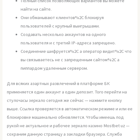
Полный список позволяющих вариантов вы можете
найти на сайте.
Они обманывают клиентов%2C блокируя
пользователей с крупный выигрышами.
Создавать несколько аккаунтов на одного
пользователя и с третий IP-адреса запрещено.
Соединение шифруется%2C а оператор видит%2C что
вы связываетесь не с запрещенным сайтом%2C а
пиппардом удаленным сервером.
Для всяких азартных развлечений в платформе БК
применяется один аккаунт а один депозит. Того перейти на
стулочасы зеркало сегодня же сейчас — нажмите кнопку
выше. Ссылка проверяется в автоматическом режиме и или ее
блокировке машинально обновляется. Чтобы имеешь под
рукой не актуальное и рабочее зеркало казино Mostbet uz —
сохраним данную страницу а закладки браузера. Служба