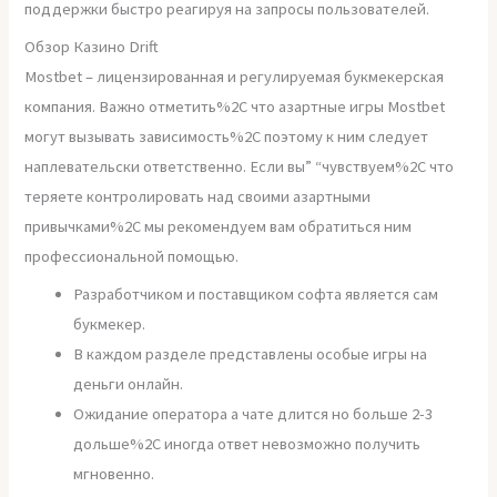
поддержки быстро реагируя на запросы пользователей.
Обзор Казино Drift
Mostbet – лицензированная и регулируемая букмекерская
компания. Важно отметить%2C что азартные игры Mostbet
могут вызывать зависимость%2C поэтому к ним следует
наплевательски ответственно. Если вы” “чувствуем%2C что
теряете контролировать над своими азартными
привычками%2C мы рекомендуем вам обратиться ним
профессиональной помощью.
Разработчиком и поставщиком софта является сам
букмекер.
В каждом разделе представлены особые игры на
деньги онлайн.
Ожидание оператора а чате длится но больше 2-3
дольше%2C иногда ответ невозможно получить
мгновенно.