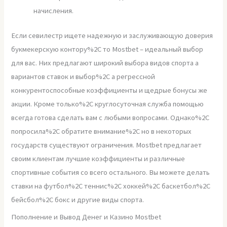
начисления.
Если севилестр ищете надежную и заслуживающую доверия
букмекерскую контору%2C то Mostbet – идеальный выбор
для вас. Них предлагают широкий выбора видов спорта а
вариантов ставок и выбор%2C а регрессной
конкурентоспособные коэффициенты и щедрые бонусы же
акции. Кроме только%2C круглосуточная служба помощью
всегда готова сделать вам с любыми вопросами. Однако%2C
попросила%2C обратите внимание%2C но в некоторых
государств существуют ограничения. Mostbet предлагает
своим клиентам лучшие коэффициенты и различные
спортивные события со всего остального. Вы можете делать
ставки на футбол%2C теннис%2C хоккей%2C баскетбол%2C
бейсбол%2C бокс и другие виды спорта.
Пополнение и Вывод Денег и Казино Mostbet