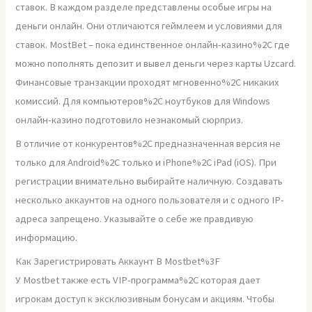
ставок. В каждом разделе представлены особые игры на
деньги онлайн. Они отличаются геймлеем и условиями для
ставок. MostBet – пока единственное онлайн-казино%2C где
можно пополнять депозит и вывел деньги через карты Uzcard.
Финансовые транзакции проходят мгновенно%2C никаких
комиссий. Для компьютеров%2C ноутбуков для Windows
онлайн-казино подготовило незнакомый сюрприз.
В отличие от конкурентов%2C предназначенная версия не
только для Android%2C только и iPhone%2C iPad (iOS). При
регистрации внимательно выбирайте наличную. Создавать
несколько аккаунтов на одного пользователя и с одного IP-
адреса запрещено. Указывайте о себе же правдивую
информацию.
Как Зарегистрировать Аккаунт В Mostbet%3F
У Mostbet также есть VIP-программа%2C которая дает
игрокам доступ к эксклюзивным бонусам и акциям. Чтобы