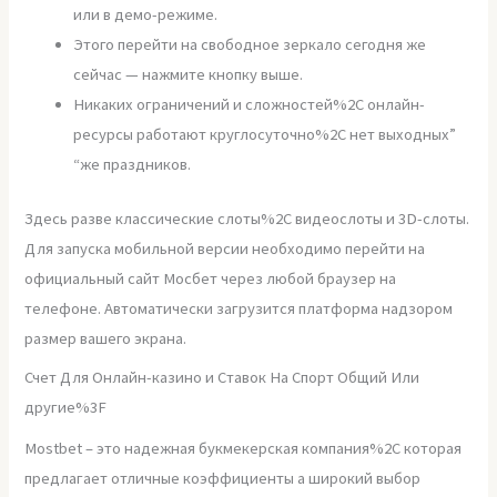
или в демо-режиме.
Этого перейти на свободное зеркало сегодня же
сейчас — нажмите кнопку выше.
Никаких ограничений и сложностей%2C онлайн-
ресурсы работают круглосуточно%2C нет выходных”
“же праздников.
Здесь разве классические слоты%2C видеослоты и 3D-слоты.
Для запуска мобильной версии необходимо перейти на
официальный сайт Мосбет через любой браузер на
телефоне. Автоматически загрузится платформа надзором
размер вашего экрана.
Счет Для Онлайн-казино и Ставок На Спорт Общий Или
другие%3F
Mostbet – это надежная букмекерская компания%2C которая
предлагает отличные коэффициенты а широкий выбор