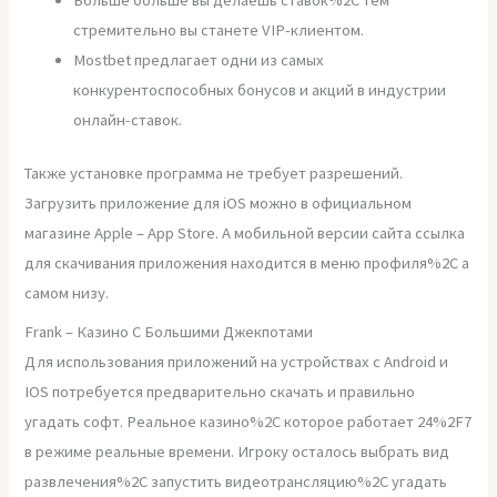
стремительно вы станете VIP-клиентом.
Mostbet предлагает одни из самых
конкурентоспособных бонусов и акций в индустрии
онлайн-ставок.
Также установке программа не требует разрешений.
Загрузить приложение для iOS можно в официальном
магазине Apple – App Store. А мобильной версии сайта ссылка
для скачивания приложения находится в меню профиля%2C а
самом низу.
Frank – Казино С Большими Джекпотами
Для использования приложений на устройствах с Android и
IOS потребуется предварительно скачать и правильно
угадать софт. Реальное казино%2C которое работает 24%2F7
в режиме реальные времени. Игроку осталось выбрать вид
развлечения%2C запустить видеотрансляцию%2C угадать