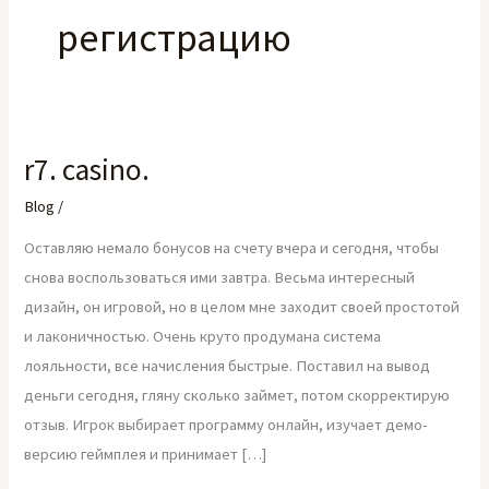
регистрацию
r7. casino.
r7.
casino.
Blog
/
Оставляю немало бонусов на счету вчера и сегодня, чтобы
снова воспользоваться ими завтра. Весьма интересный
дизайн, он игровой, но в целом мне заходит своей простотой
и лаконичностью. Очень круто продумана система
лояльности, все начисления быстрые. Поставил на вывод
деньги сегодня, гляну сколько займет, потом скорректирую
отзыв. Игрок выбирает программу онлайн, изучает демо-
версию геймплея и принимает […]