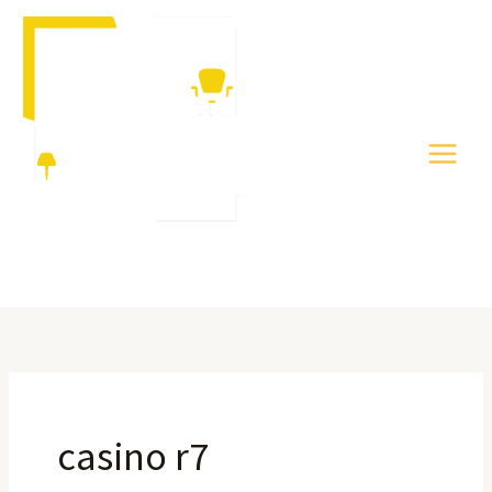
Skip
to
content
casino r7