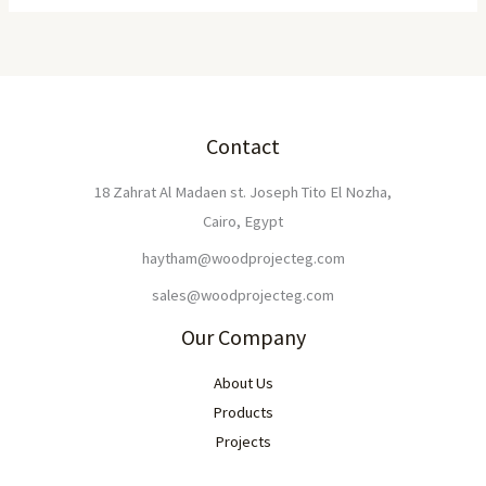
Contact
18 Zahrat Al Madaen st. Joseph Tito El Nozha,
Cairo, Egypt
haytham@woodprojecteg.com
sales@woodprojecteg.com
Our Company
About Us
Products
Projects